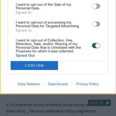
I want to opt-out of the Sale of my
00:00:30
Vaizdai iš tragiškos avarijos Vilniaus r.: dviejų moterų ir
Personal Data.
vaiko gyvybių išgelbėti nepavyko
Opted In
Žinios
|
Lietuvos diena
I want to opt-out of processing my
Personal Data for Targeted Advertising.
Opted In
00:00:57
Savaitės vidurys nusimato karštas: temperatūra kils iki
I want to opt-out of Collection, Use,
Retention, Sale, and/or Sharing of my
32 laipsnių šilumos
Personal Data that Is Unrelated with the
Purposes for which it was collected.
Žinios
|
Orai
Opted Out
CONFIRM
00:15:54
V. Zalužno pasisakymą laiko bandymu įsitvirtinti
Ukrainos politikoje: jis yra neteisus
Data Deletion
Data Access
Privacy Policy
Laidos
|
Nauja diena
00:05:25
K. Prunskienės brolis prisiminė jaudinančią akimirką
prieš mirtį: „Tai buvo simbolinis mūsų pagerbimo