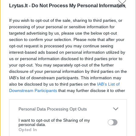
Lrytas.lt -
Do Not Process My Personal Information
00:23:57
Vaidas Baumila apie meilės paieškas ir asmeninių
If you wish to opt-out of the sale, sharing to third parties, or
patirčių įkvėptas dainas
processing of your personal or sensitive information for
targeted advertising by us, please use the below opt-out
Laidos
|
Pokalbiai prie jūros. Atostogų ritmu
section to confirm your selection. Please note that after your
opt-out request is processed you may continue seeing
interest-based ads based on personal information utilized by
00:00:40
Dronai Vokietijoje kelia vis daugiau klausimų: du
us or personal information disclosed to third parties prior to
pastebėti virš karinės bazės
your opt-out. You may separately opt-out of the further
disclosure of your personal information by third parties on the
Žinios
|
Pasaulis
IAB’s list of downstream participants. This information may
also be disclosed by us to third parties on the
IAB’s List of
Downstream Participants
that may further disclose it to other
Visi įrašai
third parties.
Personal Data Processing Opt Outs
Žiūrimiausi įrašai
I want to opt-out of the Sharing of my
personal data.
Opted In