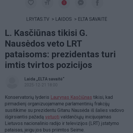
LRYTAS.TV
>
LAIDOS
>
ELTA SAVAITĖ
L. Kasčiūnas tikisi G.
Nausėdos veto LRT
pataisoms: prezidentas turi
imtis tvirtos pozicijos
Laida „ELTA savaitė“
2025-12-21 18:00
Konservatorių lyderis
Laurynas Kasčiūnas
tikisi, kad
pirmadienį organizuojamame parlamentinių frakcijų
susitikime su prezidentu Gitanu Nausėda iš šalies vadovo
išgirsiantis pažadą
vetuoti
valdančiųjų inicijuojamas
Lietuvos nacionalinio radijo ir televizijos (LRT) įstatymo
pataisas, jeigu jos bus priimtos Seime.