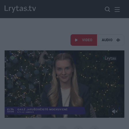
VIDEO
AUDIO
Paremkite Ukrainą