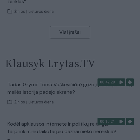
ženklas“
Žinios
|
Lietuvos diena
Visi įrašai
Klausyk Lrytas.TV
00:42:29
Tadas Gryn ir Toma Vaškevičiūtė grįžo į praeitį: kodėl jų
meilės istorija padėjo ekrane?
Žinios
|
Lietuvos diena
00:10:21
Kodėl apklausos internete ir politikų reitingai
tarprinkiminiu laikotarpiu dažnai nieko nereiškia?