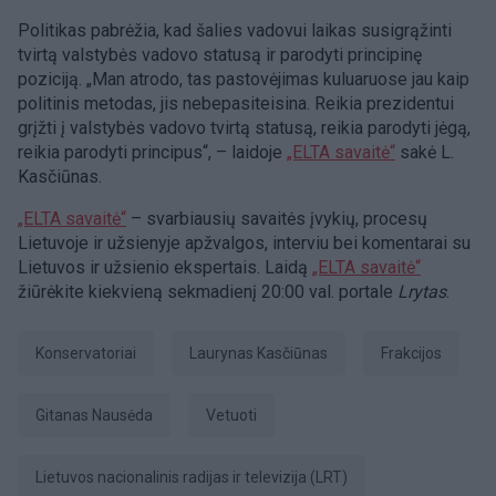
Politikas pabrėžia, kad šalies vadovui laikas susigrąžinti
tvirtą valstybės vadovo statusą ir parodyti principinę
poziciją. „Man atrodo, tas pastovėjimas kuluaruose jau kaip
politinis metodas, jis nebepasiteisina. Reikia prezidentui
grįžti į valstybės vadovo tvirtą statusą, reikia parodyti jėgą,
reikia parodyti principus“, – laidoje
„ELTA savaitė“
sakė L.
Kasčiūnas.
„ELTA savaitė“
– svarbiausių savaitės įvykių, procesų
Lietuvoje ir užsienyje apžvalgos, interviu bei komentarai su
Lietuvos ir užsienio ekspertais. Laidą
„ELTA savaitė“
žiūrėkite kiekvieną sekmadienį 20:00 val. portale
Lrytas
.
Konservatoriai
Laurynas Kasčiūnas
Frakcijos
Gitanas Nausėda
vetuoti
Lietuvos nacionalinis radijas ir televizija (LRT)