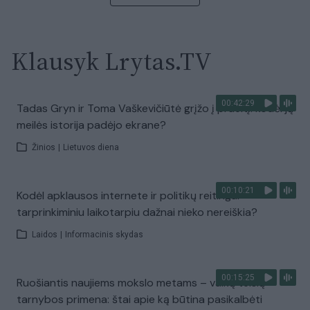
Klausyk Lrytas.TV
00:42:29
Tadas Gryn ir Toma Vaškevičiūtė grįžo į praeitį: kodėl jų
meilės istorija padėjo ekrane?
Žinios
|
Lietuvos diena
00:10:21
Kodėl apklausos internete ir politikų reitingai
tarprinkiminiu laikotarpiu dažnai nieko nereiškia?
Laidos
|
Informacinis skydas
00:15:25
Ruošiantis naujiems mokslo metams – vaikų teisių
tarnybos primena: štai apie ką būtina pasikalbėti