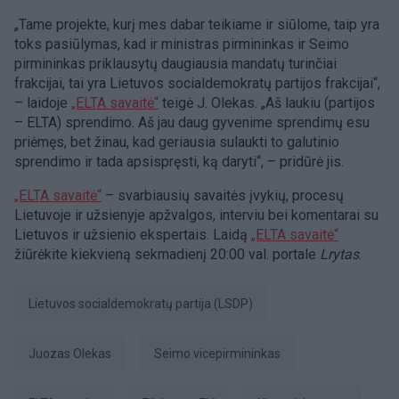
„Tame projekte, kurį mes dabar teikiame ir siūlome, taip yra
toks pasiūlymas, kad ir ministras pirmininkas ir Seimo
pirmininkas priklausytų daugiausia mandatų turinčiai
frakcijai, tai yra Lietuvos socialdemokratų partijos frakcijai“,
– laidoje
„ELTA savaitė“
teigė J. Olekas. „Aš laukiu (partijos
– ELTA) sprendimo. Aš jau daug gyvenime sprendimų esu
priėmęs, bet žinau, kad geriausia sulaukti to galutinio
sprendimo ir tada apsispręsti, ką daryti“, – pridūrė jis.
„ELTA savaitė“
– svarbiausių savaitės įvykių, procesų
Lietuvoje ir užsienyje apžvalgos, interviu bei komentarai su
Lietuvos ir užsienio ekspertais. Laidą
„ELTA savaitė“
žiūrėkite kiekvieną sekmadienį 20:00 val. portale
Lrytas
.
Lietuvos socialdemokratų partija (LSDP)
Juozas Olekas
Seimo vicepirmininkas