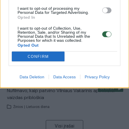
I want to opt-out of processing my
Personal Data for Targeted Advertising.
00:00:57
Savaitės vidurys nusimato karštas: temperatūra kils iki
Opted In
32 laipsnių šilumos
I want to opt-out of Collection, Use,
Retention, Sale, and/or Sharing of my
Žinios
|
Orai
Personal Data that Is Unrelated with the
Purposes for which it was collected.
Opted Out
00:15:54
V. Zalužno pasisakymą laiko bandymu įsitvirtinti
CONFIRM
Ukrainos politikoje: jis yra neteisus
Laidos
|
Nauja diena
Data Deletion
Data Access
Privacy Policy
00:00:59
Nufilmavo, kaip patvino Vilniaus Vakarinis aplinkkelis:
vaizdas pribloškia
Žinios
|
Lietuvos diena
Visi įrašai