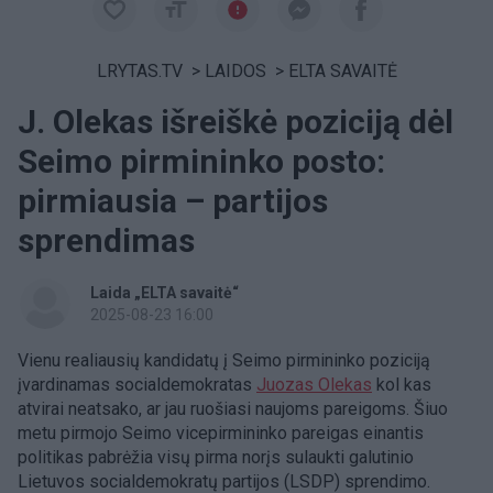
LRYTAS.TV
>
LAIDOS
>
ELTA SAVAITĖ
J. Olekas išreiškė poziciją dėl
Seimo pirmininko posto:
pirmiausia – partijos
sprendimas
Laida „ELTA savaitė“
2025-08-23 16:00
Vienu realiausių kandidatų į Seimo pirmininko poziciją
įvardinamas socialdemokratas
Juozas Olekas
kol kas
atvirai neatsako, ar jau ruošiasi naujoms pareigoms. Šiuo
metu pirmojo Seimo vicepirmininko pareigas einantis
politikas pabrėžia visų pirma norįs sulaukti galutinio
Lietuvos socialdemokratų partijos (LSDP) sprendimo.