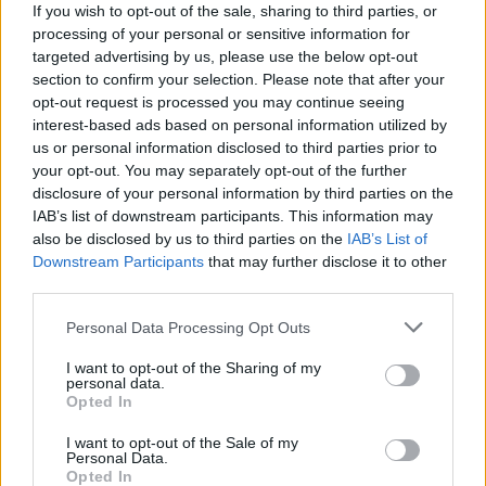
If you wish to opt-out of the sale, sharing to third parties, or
Laidos
|
Pokalbiai prie jūros. Atostogų ritmu
processing of your personal or sensitive information for
targeted advertising by us, please use the below opt-out
section to confirm your selection. Please note that after your
00:00:40
Dronai Vokietijoje kelia vis daugiau klausimų: du
opt-out request is processed you may continue seeing
interest-based ads based on personal information utilized by
pastebėti virš karinės bazės
us or personal information disclosed to third parties prior to
Žinios
|
Pasaulis
your opt-out. You may separately opt-out of the further
disclosure of your personal information by third parties on the
IAB’s list of downstream participants. This information may
Visi įrašai
also be disclosed by us to third parties on the
IAB’s List of
Downstream Participants
that may further disclose it to other
third parties.
Žiūrimiausi įrašai
Personal Data Processing Opt Outs
I want to opt-out of the Sharing of my
personal data.
Opted In
00:00:30
Vaizdai iš tragiškos avarijos Vilniaus r.: dviejų moterų ir
vaiko gyvybių išgelbėti nepavyko
I want to opt-out of the Sale of my
Personal Data.
Opted In
Žinios
|
Lietuvos diena