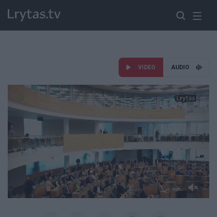
VIDEO
AUDIO
Paremkite Ukrainą