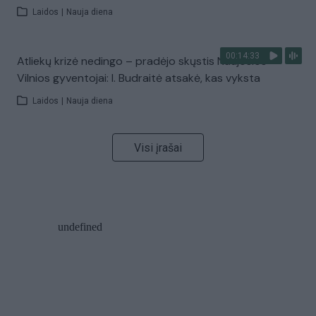
Laidos
|
Nauja diena
00:14:33
Atliekų krizė nedingo – pradėjo skųstis Naujosios
Vilnios gyventojai: I. Budraitė atsakė, kas vyksta
Laidos
|
Nauja diena
Visi įrašai