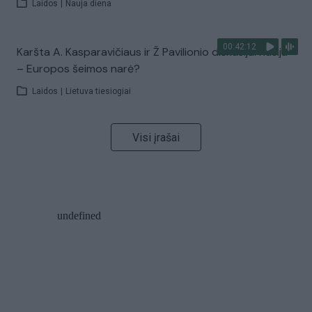
Laidos
|
Nauja diena
00:42:12
Karšta A. Kasparavičiaus ir Ž Pavilionio diskusija: Rusija
– Europos šeimos narė?
Laidos
|
Lietuva tiesiogiai
Visi įrašai