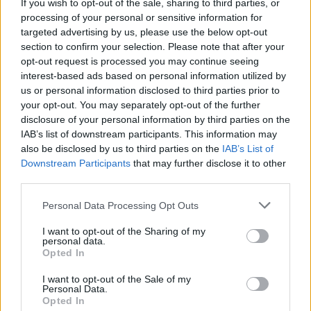
If you wish to opt-out of the sale, sharing to third parties, or
Žinios
|
Pasaulis
processing of your personal or sensitive information for
targeted advertising by us, please use the below opt-out
section to confirm your selection. Please note that after your
00:02:08
Aukštaitijos pučiamųjų orkestras Nyderlanduose
opt-out request is processed you may continue seeing
apgynė čempionų vardą
interest-based ads based on personal information utilized by
us or personal information disclosed to third parties prior to
Žinios
|
Lietuvos diena
your opt-out. You may separately opt-out of the further
disclosure of your personal information by third parties on the
IAB’s list of downstream participants. This information may
Visi įrašai
also be disclosed by us to third parties on the
IAB’s List of
Downstream Participants
that may further disclose it to other
third parties.
Žiūrimiausi įrašai
Personal Data Processing Opt Outs
I want to opt-out of the Sharing of my
personal data.
Opted In
00:00:30
Vaizdai iš tragiškos avarijos Vilniaus r.: dviejų moterų ir
vaiko gyvybių išgelbėti nepavyko
I want to opt-out of the Sale of my
Personal Data.
Žinios
|
Lietuvos diena
Opted In