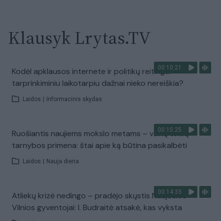
Klausyk Lrytas.TV
00:10:21
Kodėl apklausos internete ir politikų reitingai
tarprinkiminiu laikotarpiu dažnai nieko nereiškia?
Laidos
|
Informacinis skydas
00:15:25
Ruošiantis naujiems mokslo metams – vaikų teisių
tarnybos primena: štai apie ką būtina pasikalbėti
Laidos
|
Nauja diena
00:14:33
Atliekų krizė nedingo – pradėjo skųstis Naujosios
Vilnios gyventojai: I. Budraitė atsakė, kas vyksta