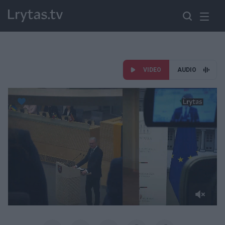
VIDEO
AUDIO
Paremkite Ukrainą