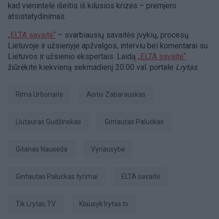
kad vienintelė išeitis iš kilusios krizės – premjero
atsistatydinimas.
„ELTA savaitė“
– svarbiausių savaitės įvykių, procesų
Lietuvoje ir užsienyje apžvalgos, interviu bei komentarai su
Lietuvos ir užsienio ekspertais. Laidą
„ELTA savaitė“
žiūrėkite kiekvieną sekmadienį 20:00 val. portale
Lrytas
.
Rima Urbonaitė
Aistis Zabarauskas
Liutauras Gudžinskas
Gintautas Paluckas
Gitanas Nausėda
Vyriausybė
Gintautas Paluckas tyrimai
ELTA savaitė
tik Lrytas.TV
Klausyk lrytas.tv