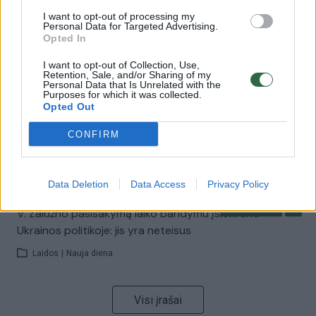
I want to opt-out of processing my
Personal Data for Targeted Advertising.
00:00:57
Savaitės vidurys nusimato karštas: temperatūra kils iki
Opted In
32 laipsnių šilumos
I want to opt-out of Collection, Use,
Retention, Sale, and/or Sharing of my
Žinios
|
Orai
Personal Data that Is Unrelated with the
Purposes for which it was collected.
Opted Out
00:00:59
Nufilmavo, kaip patvino Vilniaus Vakarinis aplinkkelis:
CONFIRM
vaizdas pribloškia
Žinios
|
Lietuvos diena
Data Deletion
Data Access
Privacy Policy
00:15:54
V. Zalužno pasisakymą laiko bandymu įsitvirtinti
Ukrainos politikoje: jis yra neteisus
Laidos
|
Nauja diena
Visi įrašai