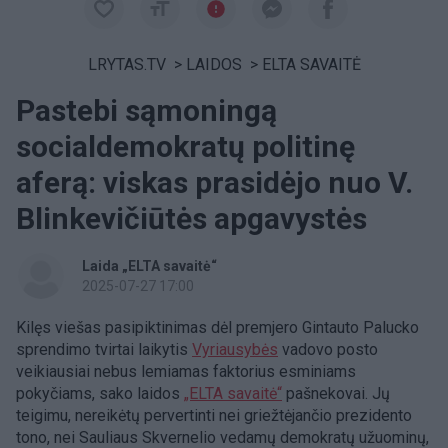
LRYTAS.TV
>
LAIDOS
>
ELTA SAVAITĖ
Pastebi sąmoningą
socialdemokratų politinę
aferą: viskas prasidėjo nuo V.
Blinkevičiūtės apgavystės
Laida „ELTA savaitė“
2025-07-27 17:00
Kilęs viešas pasipiktinimas dėl premjero Gintauto Palucko
sprendimo tvirtai laikytis
Vyriausybės
vadovo posto
veikiausiai nebus lemiamas faktorius esminiams
pokyčiams, sako laidos
„ELTA savaitė“
pašnekovai. Jų
teigimu, nereikėtų pervertinti nei griežtėjančio prezidento
tono, nei Sauliaus Skvernelio vedamų demokratų užuominų,