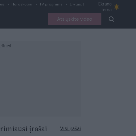
Ekrano
ius
Horoskopai
TV programa
Lrytas.lt
tema
Atsiųskite video
rimiausi įrašai
Visi įrašai