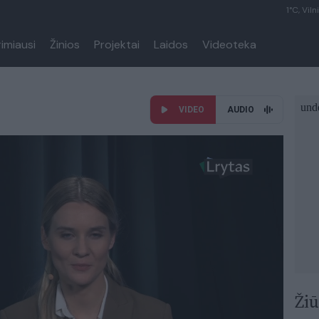
1°C, Viln
rimiausi
Žinios
Projektai
Laidos
Videoteka
VIDEO
AUDIO
Žiū