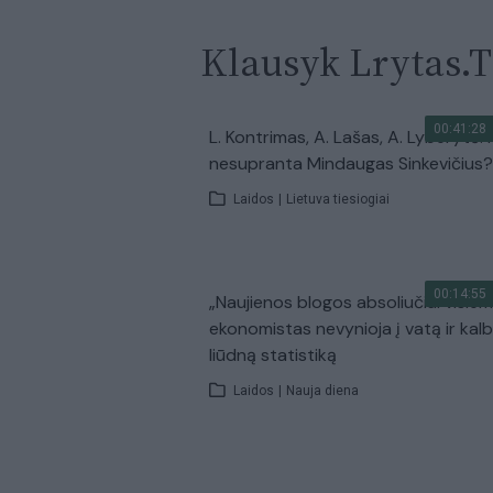
Klausyk Lrytas.
00:41:28
L. Kontrimas, A. Lašas, A. Lyberytė: 
nesupranta Mindaugas Sinkevičius?
Laidos
|
Lietuva tiesiogiai
00:14:55
„Naujienos blogos absoliučiai visiem
ekonomistas nevynioja į vatą ir kal
liūdną statistiką
Laidos
|
Nauja diena