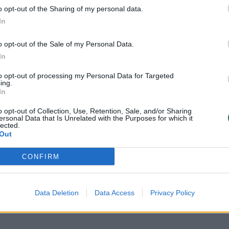
o opt-out of the Sharing of my personal data.
In
o opt-out of the Sale of my Personal Data.
Visi įrašai
In
to opt-out of processing my Personal Data for Targeted
ing.
00:05:25
ko
K. Prunskienės brolis prisiminė jaudinančią
In
akimirką prieš mirtį: „Tai buvo simbolinis
o opt-out of Collection, Use, Retention, Sale, and/or Sharing
mūsų pagerbimo ženklas“
ersonal Data that Is Unrelated with the Purposes for which it
lected.
Žinios
|
Lietuvos diena
Out
CONFIRM
3:01
00:03:41
ijos
Mėsainių mėgėjus kviečia nepražiopsoti
ojektui
festivalio Vilniuje: atskleidė populiariausią
paruošimo būdą
Data Deletion
Data Access
Privacy Policy
Žinios
|
Lietuvos diena