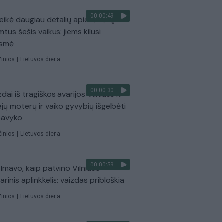
00:00:49
eikė daugiau detalių apie iš tėvų
mtus šešis vaikus: jiems kilusi
ėsmė
Žinios
|
Lietuvos diena
00:00:30
dai iš tragiškos avarijos Vilniaus r.:
ejų moterų ir vaiko gyvybių išgelbėti
pavyko
Žinios
|
Lietuvos diena
00:00:59
ilmavo, kaip patvino Vilniaus
arinis aplinkkelis: vaizdas pribloškia
Žinios
|
Lietuvos diena