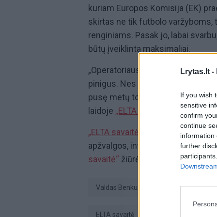
kuriam Europos Komisija (EK) praė
skirtas ne tik futbolo varžyboms, 
renginiams. Pasak jo, labai svarbu,
būtų įveiklinta maksimaliai.
„Operatoriaus bus pareiga šitą infra
Lrytas.lt -
pinigus. Nes kaip ten bebūtų, Liet
If you wish 
pusę metų tokia infrastruktūra sto
sensitive in
laidoje
„ELTA savaitė“
teigė V. Be
confirm you
continue se
„ELTA savaitė“
– svarbiausių savai
information 
apžvalgos, interviu bei komentarai
further disc
participants
savaitė“
žiūrėkite kiekvieną sekma
Downstream 
Valdas Benkunskas
Nacionalini
Persona
ELTA savaitė
tik Lrytas.TV