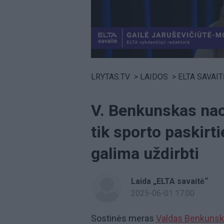
Volume
0%
LRYTAS.TV
>
LAIDOS
>
ELTA SAVAIT
V. Benkunskas nac
tik sporto paskirti
galima uždirbti
Laida „ELTA savaitė“
2025-06-01 17:00
Sostinės meras
Valdas Benkuns