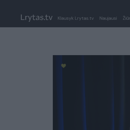
Klausyk Lrytas.tv
Naujausi
Žiū
Paremkite Ukrainą