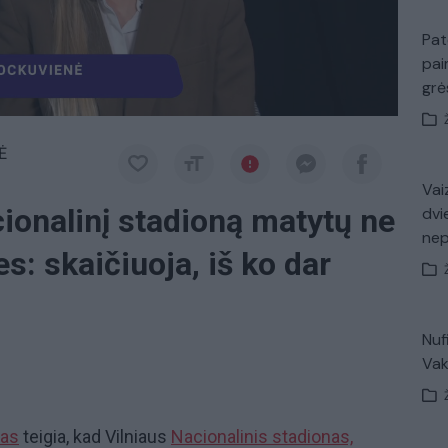
Pat
pai
gr
Ė
Vaiz
ionalinį stadioną matytų ne
dvi
ne
es: skaičiuoja, iš ko dar
Nuf
Vak
kas
teigia, kad Vilniaus
Nacionalinis stadionas,