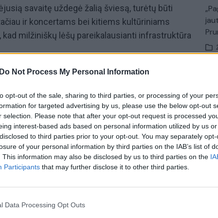
jusią savaitę uždegė žalią šviesą, turėtų būti
„Pa
jau
tačiau ir koncertams bei kitiems kultūriniams
Pru
 kad milžiniškų lėšų pareikalausianti infrastruktūra
struktūrą įveiklinti maksimaliai, iš to uždirbti
Do Not Process My Personal Information
uvoje šiltasis sezonas yra trumpas ir daugiau nei
to opt-out of the sale, sharing to third parties, or processing of your per
vi tuščia, nes dėl orto sąlygų renginiai nevyksta“, –
formation for targeted advertising by us, please use the below opt-out s
nkunskas.
r selection. Please note that after your opt-out request is processed y
eing interest-based ads based on personal information utilized by us or
tės įvykių, procesų Lietuvoje ir užsienyje
disclosed to third parties prior to your opt-out. You may separately opt-
 su Lietuvos ir užsienio ekspertais. Laidą
„ELTA
losure of your personal information by third parties on the IAB’s list of
. This information may also be disclosed by us to third parties on the
IA
dienį 20:00 val. portale
Lrytas
.
Participants
that may further disclose it to other third parties.
s stadionas
Vilnius
Sportas
koncertai
l Data Processing Opt Outs
Klausyk lrytas.tv