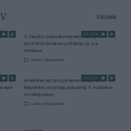
TV
Visi įrašai
00:15:54
ko
V. Zalužno pasisakymą laiko bandymu
įsitvirtinti Ukrainos politikoje: jis yra
neteisus
Laidos
|
Nauja diena
00:10:29
s“:
Analitikas aptarė parlamentarų ir G.
ba apie
Nausėdos atostogų klausimą: V. Adamkus
to nebijodavo
Laidos
|
Nauja diena