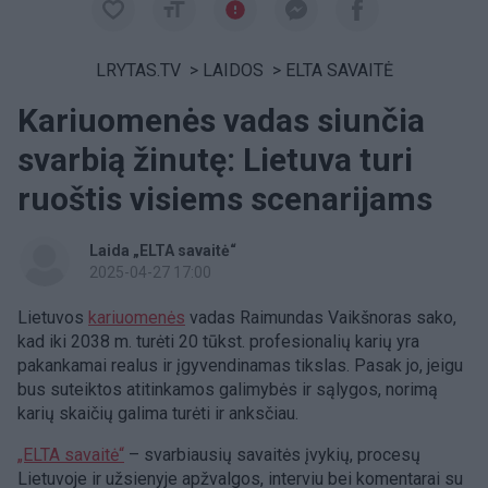
LRYTAS.TV
>
LAIDOS
>
ELTA SAVAITĖ
Kariuomenės vadas siunčia
svarbią žinutę: Lietuva turi
ruoštis visiems scenarijams
Laida „ELTA savaitė“
2025-04-27 17:00
Lietuvos
kariuomenės
vadas Raimundas Vaikšnoras sako,
kad iki 2038 m. turėti 20 tūkst. profesionalių karių yra
pakankamai realus ir įgyvendinamas tikslas. Pasak jo, jeigu
bus suteiktos atitinkamos galimybės ir sąlygos, norimą
karių skaičių galima turėti ir anksčiau.
„ELTA savaitė“
– svarbiausių savaitės įvykių, procesų
Lietuvoje ir užsienyje apžvalgos, interviu bei komentarai su