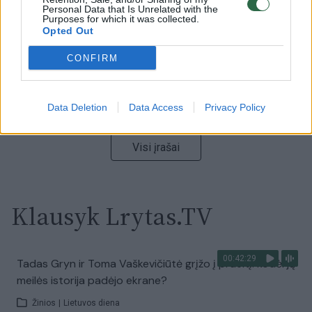
Personal Data that Is Unrelated with the
Laidos
|
Nauja diena
Purposes for which it was collected.
Opted Out
00:00:57
CONFIRM
Sinoptikai atsakė, kokiais orais užbaigsime darbo
savaitę: karščiai atsitrauks
Žinios
|
Orai
Data Deletion
Data Access
Privacy Policy
Visi įrašai
Klausyk Lrytas.TV
00:42:29
Tadas Gryn ir Toma Vaškevičiūtė grįžo į praeitį: kodėl jų
meilės istorija padėjo ekrane?
Žinios
|
Lietuvos diena