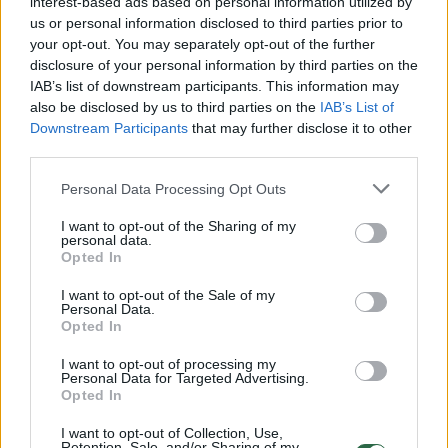
interest-based ads based on personal information utilized by
us or personal information disclosed to third parties prior to
your opt-out. You may separately opt-out of the further
disclosure of your personal information by third parties on the
Žiūrimiausi įrašai
IAB’s list of downstream participants. This information may
also be disclosed by us to third parties on the
IAB’s List of
Downstream Participants
that may further disclose it to other
third parties.
00:00:30
Vaizdai iš tragiškos avarijos Vilniaus r.: dviejų moterų ir
vaiko gyvybių išgelbėti nepavyko
Personal Data Processing Opt Outs
Žinios
|
Lietuvos diena
I want to opt-out of the Sharing of my
personal data.
Opted In
00:00:57
Savaitės vidurys nusimato karštas: temperatūra kils iki
I want to opt-out of the Sale of my
32 laipsnių šilumos
Personal Data.
Opted In
Žinios
|
Orai
I want to opt-out of processing my
Personal Data for Targeted Advertising.
Opted In
00:15:54
V. Zalužno pasisakymą laiko bandymu įsitvirtinti
Ukrainos politikoje: jis yra neteisus
I want to opt-out of Collection, Use,
Retention, Sale, and/or Sharing of my