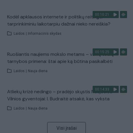
00:10:21
Kodėl apklausos internete ir politikų reitingai
tarprinkiminiu laikotarpiu dažnai nieko nereiškia?
Laidos
|
Informacinis skydas
00:15:25
Ruošiantis naujiems mokslo metams – vaikų teisių
tarnybos primena: štai apie ką būtina pasikalbėti
Laidos
|
Nauja diena
00:14:33
Atliekų krizė nedingo – pradėjo skųstis Naujosios
Vilnios gyventojai: I. Budraitė atsakė, kas vyksta
Laidos
|
Nauja diena
Visi įrašai