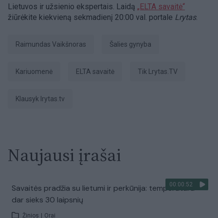
Lietuvos ir užsienio ekspertais. Laidą
„ELTA savaitė“
žiūrėkite kiekvieną sekmadienį 20:00 val. portale
Lrytas
.
Raimundas Vaikšnoras
šalies gynyba
Kariuomenė
ELTA savaitė
tik Lrytas.TV
Klausyk lrytas.tv
Naujausi įrašai
00:00:52
Savaitės pradžia su lietumi ir perkūnija: temperatūra
dar sieks 30 laipsnių
Žinios
|
Orai