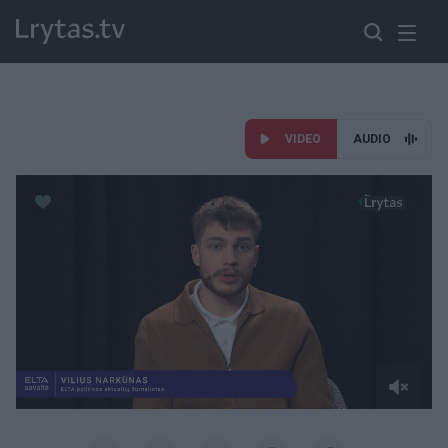
VIDEO
AUDIO
Paremkite Ukrainą