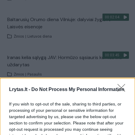
00:02:04
Baltarusių Orumo diena Vilniuje: dalyviai žygiavo
Laisvės eisenoje
Žinios
|
Lietuvos diena
00:03:45
Iranas kelia sąlygą JAV: Hormūzo sąsiauris kol kas liks
uždarytas
Žinios
|
Pasaulis
Lrytas.lt -
Do Not Process My Personal Information
00:01:44
Rupkalviuose su dalgiais stojo į kovą: paskelbti Metų
šienpjoviai
If you wish to opt-out of the sale, sharing to third parties, or
processing of your personal or sensitive information for
Žinios
|
Lietuvos diena
targeted advertising by us, please use the below opt-out
section to confirm your selection. Please note that after your
opt-out request is processed you may continue seeing
Visi įrašai