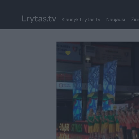
Klausyk Lrytas.tv
Naujausi
Žiū
Paremkite Ukrainą