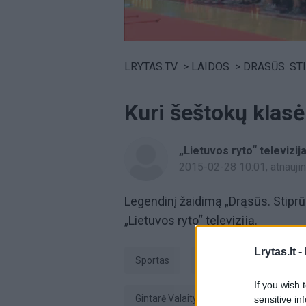
Volume
0%
LRYTAS.TV
>
LAIDOS
>
DRASŪS. STIPRŪS
Kuri šeštokų klasė 
„Lietuvos ryto“ televizij
2015-02-28 10:01
, atnauj
Legendinį žaidimą „Drąsūs. Stiprūs
„Lietuvos ryto“ televiziją.
Lrytas.lt -
Sportas
rungtys
Evalda
If you wish 
Gintarė Valaitytė
Lietuvos moksle
sensitive in