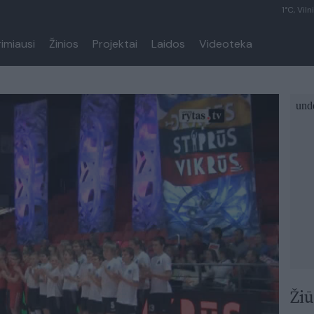
1°C, Viln
rimiausi
Žinios
Projektai
Laidos
Videoteka
Žiū