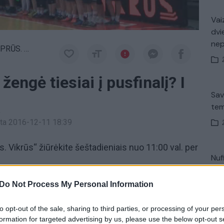
Vaiz
dvi
ne
. VIKRŪS
žengė tiesiai į pusfinalį? I
Sav
tem
a
inta 2016-12-11 18:39
. Vikrūs“ žiūrėkite šeštadieniais nuo 11:00 val. per
Nuf
Vak
Do Not Process My Personal Information
s Petrauskas
laida Drąsūs Stiprūs Vikrūs
to opt-out of the sale, sharing to third parties, or processing of your per
iviai
formation for targeted advertising by us, please use the below opt-out s
V. 