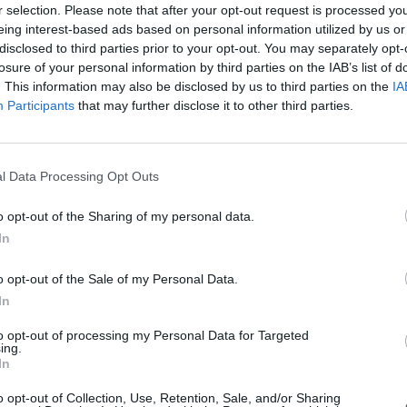
r selection. Please note that after your opt-out request is processed y
įsit
eing interest-based ads based on personal information utilized by us or
net
disclosed to third parties prior to your opt-out. You may separately opt-
losure of your personal information by third parties on the IAB’s list of
. This information may also be disclosed by us to third parties on the
IA
Visi įrašai
Participants
that may further disclose it to other third parties.
2:40
00:03:52
mai –
Liūdna vyresnio amžiaus dirbančiųjų
nenori:
l Data Processing Opt Outs
kasdienybė – priekabiavimas, patyčios ir
užgaulūs įvardžiai
o opt-out of the Sharing of my personal data.
Žinios
|
Lietuvos diena
In
o opt-out of the Sale of my Personal Data.
0:29
00:02:08
mas
Aukštaitijos pučiamųjų orkestras
In
3
Nyderlanduose apgynė čempionų vardą
to opt-out of processing my Personal Data for Targeted
Žinios
|
Lietuvos diena
ing.
In
o opt-out of Collection, Use, Retention, Sale, and/or Sharing