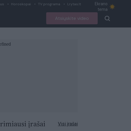
Ekrano
ius
Horoskopai
TV programa
Lrytas.lt
tema
Atsiųskite video
rimiausi įrašai
Visi įrašai