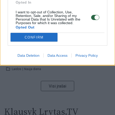
Opted In
Žinios
|
Orai
I want to opt-out of Collection, Use,
Retention, Sale, and/or Sharing of my
Personal Data that Is Unrelated with the
00:00:59
Nufilmavo, kaip patvino Vilniaus Vakarinis aplinkkelis:
Purposes for which it was collected.
Opted Out
vaizdas pribloškia
Žinios
|
Lietuvos diena
CONFIRM
00:15:54
V. Zalužno pasisakymą laiko bandymu įsitvirtinti
Data Deletion
Data Access
Privacy Policy
Ukrainos politikoje: jis yra neteisus
Laidos
|
Nauja diena
Visi įrašai
Klausyk Lrytas.TV