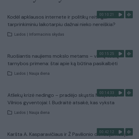
00:10:21
Kodėl apklausos internete ir politikų reitingai
tarprinkiminiu laikotarpiu dažnai nieko nereiškia?
Laidos
|
Informacinis skydas
00:15:25
Ruošiantis naujiems mokslo metams – vaikų teisių
tarnybos primena: štai apie ką būtina pasikalbėti
Laidos
|
Nauja diena
00:14:33
Atliekų krizė nedingo – pradėjo skųstis Naujosios
Vilnios gyventojai: I. Budraitė atsakė, kas vyksta
Laidos
|
Nauja diena
00:42:12
Karšta A. Kasparavičiaus ir Ž Pavilionio diskusija: Rusija