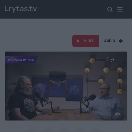
VIDEO
AUDIO
Paremkite Ukrainą