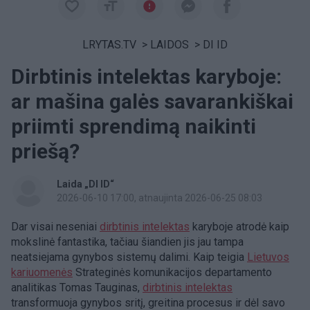
LRYTAS.TV
>
LAIDOS
>
DI ID
Dirbtinis intelektas karyboje:
ar mašina galės savarankiškai
priimti sprendimą naikinti
priešą?
Laida „DI ID“
2026-06-10 17:00
, atnaujinta 2026-06-25 08:03
Dar visai neseniai
dirbtinis intelektas
karyboje atrodė kaip
mokslinė fantastika, tačiau šiandien jis jau tampa
neatsiejama gynybos sistemų dalimi. Kaip teigia
Lietuvos
kariuomenės
Strateginės komunikacijos departamento
analitikas Tomas Tauginas,
dirbtinis intelektas
transformuoja gynybos sritį, greitina procesus ir dėl savo