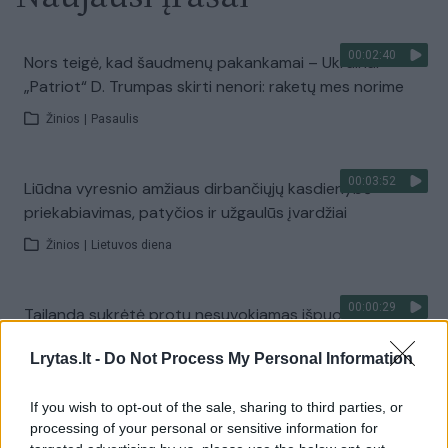
00:02:40
Nors teigė, kad šaudmenų pakankamai – Ukrainai
„Patriot“ D. Trumpas skirti nenori: raketų mes norime
Žinios
|
Pasaulis
00:03:52
Liūdna vyresnio amžiaus dirbančiųjų kasdienybė –
priekabiavimas, patyčios ir užgaulūs įvardžiai
Žinios
|
Lietuvos diena
00:00:29
Tailandą sukrėtė protu nesuvokiamas išpuolis:
paauglys nušovė senelius, 3 mokytojus ir 3 moksleivius
Lrytas.lt -
Do Not Process My Personal Information
Žinios
|
Pasaulis
If you wish to opt-out of the sale, sharing to third parties, or
processing of your personal or sensitive information for
00:02:08
Aukštaitijos pučiamųjų orkestras Nyderlanduose