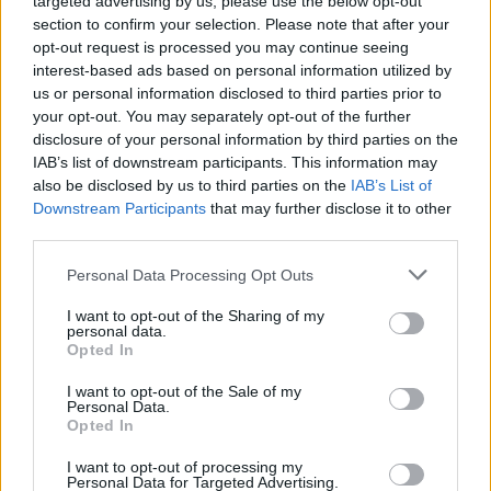
targeted advertising by us, please use the below opt-out
apgynė čempionų vardą
section to confirm your selection. Please note that after your
opt-out request is processed you may continue seeing
Žinios
|
Lietuvos diena
interest-based ads based on personal information utilized by
us or personal information disclosed to third parties prior to
your opt-out. You may separately opt-out of the further
Visi įrašai
disclosure of your personal information by third parties on the
IAB’s list of downstream participants. This information may
also be disclosed by us to third parties on the
IAB’s List of
Downstream Participants
that may further disclose it to other
Žiūrimiausi įrašai
third parties.
Personal Data Processing Opt Outs
00:00:30
Vaizdai iš tragiškos avarijos Vilniaus r.: dviejų moterų ir
I want to opt-out of the Sharing of my
personal data.
vaiko gyvybių išgelbėti nepavyko
Opted In
Žinios
|
Lietuvos diena
I want to opt-out of the Sale of my
Personal Data.
Opted In
00:00:57
Savaitės vidurys nusimato karštas: temperatūra kils iki
I want to opt-out of processing my
32 laipsnių šilumos
Personal Data for Targeted Advertising.