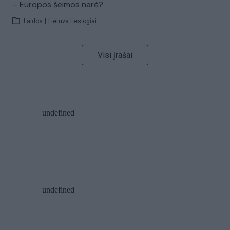
– Europos šeimos narė?
Laidos
|
Lietuva tiesiogiai
Visi įrašai