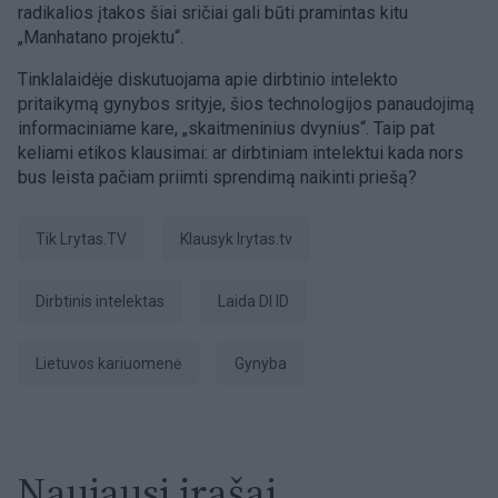
radikalios įtakos šiai sričiai gali būti pramintas kitu
„Manhatano projektu“.
Tinklalaidėje diskutuojama apie dirbtinio intelekto
pritaikymą gynybos srityje, šios technologijos panaudojimą
informaciniame kare, „skaitmeninius dvynius“. Taip pat
keliami etikos klausimai: ar dirbtiniam intelektui kada nors
bus leista pačiam priimti sprendimą naikinti priešą?
tik Lrytas.TV
Klausyk lrytas.tv
dirbtinis intelektas
Laida DI ID
Lietuvos kariuomenė
gynyba
Naujausi įrašai