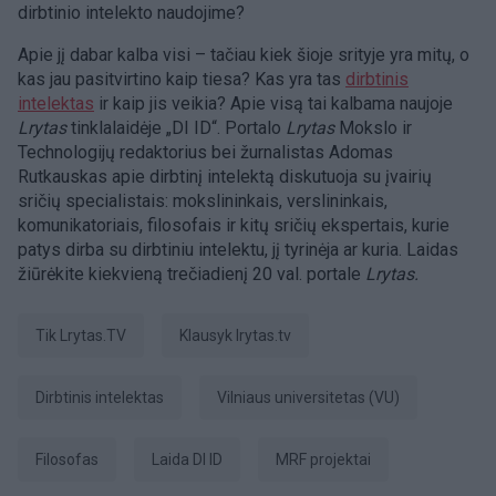
dirbtinio intelekto naudojime?
Apie jį dabar kalba visi – tačiau kiek šioje srityje yra mitų, o
kas jau pasitvirtino kaip tiesa? Kas yra tas
dirbtinis
intelektas
ir kaip jis veikia? Apie visą tai kalbama naujoje
Lrytas
tinklalaidėje „DI ID“. Portalo
Lrytas
Mokslo ir
Technologijų redaktorius bei žurnalistas Adomas
Rutkauskas apie dirbtinį intelektą diskutuoja su įvairių
sričių specialistais: mokslininkais, verslininkais,
komunikatoriais, filosofais ir kitų sričių ekspertais, kurie
patys dirba su dirbtiniu intelektu, jį tyrinėja ar kuria. Laidas
žiūrėkite kiekvieną trečiadienį 20 val. portale
Lrytas.
tik Lrytas.TV
Klausyk lrytas.tv
dirbtinis intelektas
Vilniaus universitetas (VU)
filosofas
Laida DI ID
MRF projektai