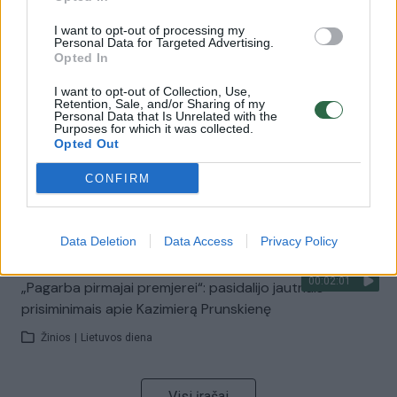
Žinios
|
Lietuvos diena
I want to opt-out of processing my
Personal Data for Targeted Advertising.
Opted In
00:00:30
Vaizdai iš tragiškos avarijos Vilniaus r.: dviejų moterų ir
vaiko gyvybių išgelbėti nepavyko
I want to opt-out of Collection, Use,
Retention, Sale, and/or Sharing of my
Žinios
|
Lietuvos diena
Personal Data that Is Unrelated with the
Purposes for which it was collected.
Opted Out
00:00:59
Nufilmavo, kaip patvino Vilniaus Vakarinis aplinkkelis:
CONFIRM
vaizdas pribloškia
Žinios
|
Lietuvos diena
Data Deletion
Data Access
Privacy Policy
00:02:01
„Pagarba pirmajai premjerei“: pasidalijo jautriais
prisiminimais apie Kazimierą Prunskienę
Žinios
|
Lietuvos diena
Visi įrašai