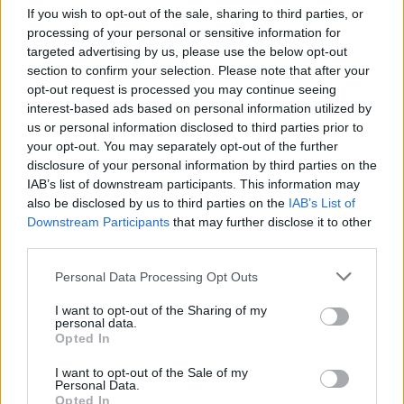
Aziją: ypatingam projektui ruoštasi dešimtmetį
If you wish to opt-out of the sale, sharing to third parties, or
processing of your personal or sensitive information for
Žinios
|
Pasaulis
targeted advertising by us, please use the below opt-out
section to confirm your selection. Please note that after your
00:03:41
opt-out request is processed you may continue seeing
Mėsainių mėgėjus kviečia nepražiopsoti festivalio
interest-based ads based on personal information utilized by
Vilniuje: atskleidė populiariausią paruošimo būdą
us or personal information disclosed to third parties prior to
your opt-out. You may separately opt-out of the further
Žinios
|
Lietuvos diena
disclosure of your personal information by third parties on the
IAB’s list of downstream participants. This information may
also be disclosed by us to third parties on the
IAB’s List of
Visi įrašai
Downstream Participants
that may further disclose it to other
third parties.
Personal Data Processing Opt Outs
Žiūrimiausi įrašai
I want to opt-out of the Sharing of my
personal data.
Opted In
00:00:49
Pateikė daugiau detalių apie iš tėvų paimtus šešis
I want to opt-out of the Sale of my
vaikus: jiems kilusi grėsmė
Personal Data.
Opted In