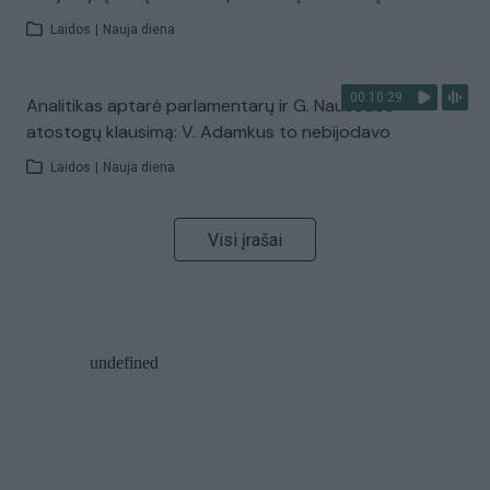
Laidos
|
Nauja diena
00:10:29
Analitikas aptarė parlamentarų ir G. Nausėdos
atostogų klausimą: V. Adamkus to nebijodavo
Laidos
|
Nauja diena
Visi įrašai