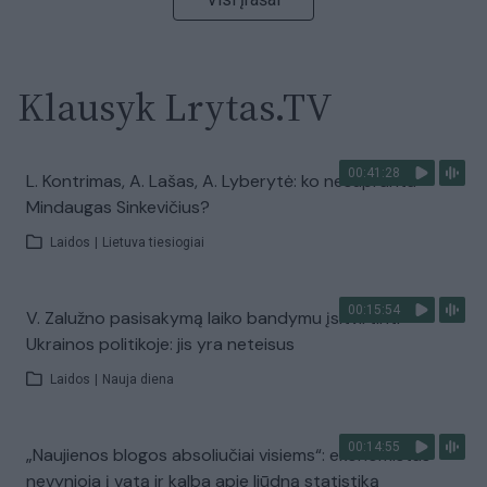
Klausyk Lrytas.TV
00:41:28
L. Kontrimas, A. Lašas, A. Lyberytė: ko nesupranta
Mindaugas Sinkevičius?
Laidos
|
Lietuva tiesiogiai
00:15:54
V. Zalužno pasisakymą laiko bandymu įsitvirtinti
Ukrainos politikoje: jis yra neteisus
Laidos
|
Nauja diena
00:14:55
„Naujienos blogos absoliučiai visiems“: ekonomistas
nevynioja į vatą ir kalba apie liūdną statistiką