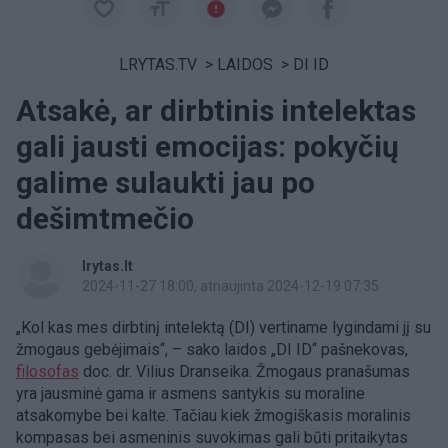
LRYTAS.TV
>
LAIDOS
>
DI ID
Atsakė, ar dirbtinis intelektas
gali jausti emocijas: pokyčių
galime sulaukti jau po
dešimtmečio
lrytas.lt
2024-11-27 18:00
, atnaujinta 2024-12-19 07:35
„Kol kas mes dirbtinį intelektą (DI) vertiname lygindami jį su
žmogaus gebėjimais“, – sako laidos „DI ID“ pašnekovas,
filosofas
doc. dr. Vilius Dranseika. Žmogaus pranašumas
yra jausminė gama ir asmens santykis su moraline
atsakomybe bei kalte. Tačiau kiek žmogiškasis moralinis
kompasas bei asmeninis suvokimas gali būti pritaikytas