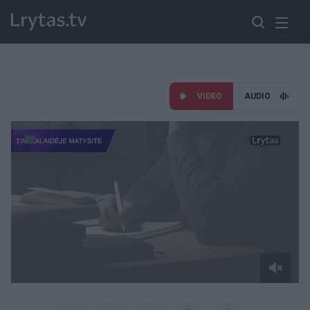
VIDEO
AUDIO
Paremkite Ukrainą