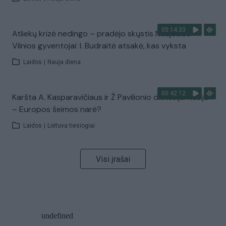
00:14:33
Atliekų krizė nedingo – pradėjo skųstis Naujosios
Vilnios gyventojai: I. Budraitė atsakė, kas vyksta
Laidos
|
Nauja diena
00:42:12
Karšta A. Kasparavičiaus ir Ž Pavilionio diskusija: Rusija
– Europos šeimos narė?
Laidos
|
Lietuva tiesiogiai
Visi įrašai