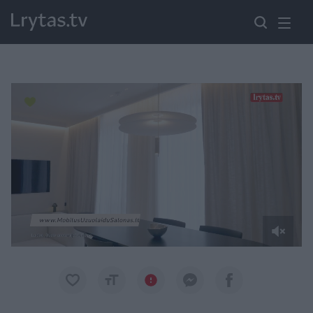
Paremkite Ukrainą