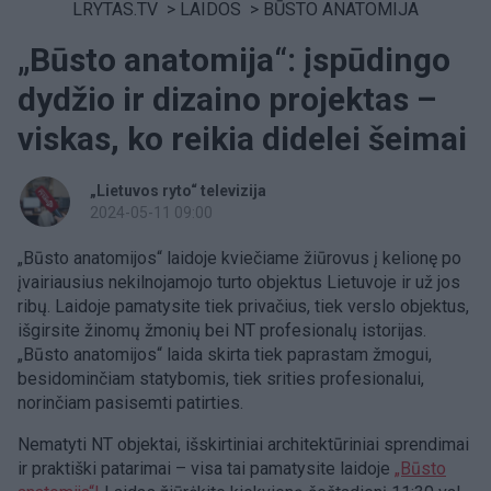
LRYTAS.TV
>
LAIDOS
>
BŪSTO ANATOMIJA
„Būsto anatomija“: įspūdingo
dydžio ir dizaino projektas –
viskas, ko reikia didelei šeimai
„Lietuvos ryto“ televizija
2024-05-11 09:00
„Būsto anatomijos“ laidoje kviečiame žiūrovus į kelionę po
įvairiausius nekilnojamojo turto objektus Lietuvoje ir už jos
ribų. Laidoje pamatysite tiek privačius, tiek verslo objektus,
išgirsite žinomų žmonių bei NT profesionalų istorijas.
„Būsto anatomijos“ laida skirta tiek paprastam žmogui,
besidominčiam statybomis, tiek srities profesionalui,
norinčiam pasisemti patirties.
Nematyti NT objektai, išskirtiniai architektūriniai sprendimai
ir praktiški patarimai – visa tai pamatysite laidoje
„Būsto