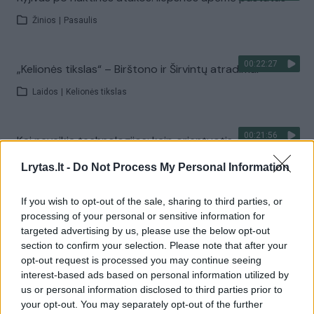
Žinios
|
Pasaulis
00:22:27
„Kelionės tikslas“ – Birštono ir Širvintų atradimai
Laidos
|
Kelionės tikslas
00:21:56
Kai neveikia technologijos: kaip orientuotis, judėti ir
priimti sprendimus krizės metu?
Lrytas.lt -
Do Not Process My Personal Information
Laidos
|
Išlikti rytojui
If you wish to opt-out of the sale, sharing to third parties, or
processing of your personal or sensitive information for
Visi įrašai
targeted advertising by us, please use the below opt-out
section to confirm your selection. Please note that after your
opt-out request is processed you may continue seeing
interest-based ads based on personal information utilized by
Žiūrimiausi įrašai
us or personal information disclosed to third parties prior to
your opt-out. You may separately opt-out of the further