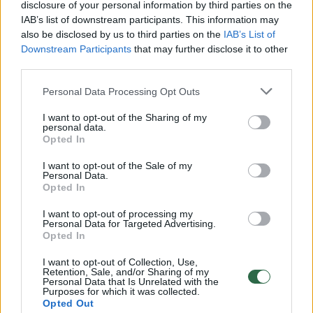
disclosure of your personal information by third parties on the
IAB’s list of downstream participants. This information may
00:00:30
Vaizdai iš tragiškos avarijos Vilniaus r.: dviejų moterų ir
also be disclosed by us to third parties on the
IAB’s List of
vaiko gyvybių išgelbėti nepavyko
Downstream Participants
that may further disclose it to other
third parties.
Žinios
|
Lietuvos diena
Personal Data Processing Opt Outs
00:00:57
Savaitės vidurys nusimato karštas: temperatūra kils iki
I want to opt-out of the Sharing of my
personal data.
32 laipsnių šilumos
Opted In
Žinios
|
Orai
I want to opt-out of the Sale of my
Personal Data.
Opted In
00:15:54
V. Zalužno pasisakymą laiko bandymu įsitvirtinti
I want to opt-out of processing my
Ukrainos politikoje: jis yra neteisus
Personal Data for Targeted Advertising.
Opted In
Laidos
|
Nauja diena
I want to opt-out of Collection, Use,
Retention, Sale, and/or Sharing of my
Personal Data that Is Unrelated with the
00:00:59
Purposes for which it was collected.
Nufilmavo, kaip patvino Vilniaus Vakarinis aplinkkelis:
Opted Out
vaizdas pribloškia