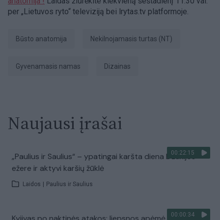
anatomija“!
Laidas žiūrėkite kiekvieną šeštadienį 11:30 val.
per „Lietuvos ryto“ televiziją bei lrytas.tv platformoje.
Būsto anatomija
nekilnojamasis turtas (NT)
gyvenamasis namas
Dizainas
Naujausi įrašai
00:22:15
„Paulius ir Saulius“ – ypatingai karšta diena Dzūkijos
ežere ir aktyvi karšių žūklė
Laidos
|
Paulius ir Saulius
00:00:34
Kyjivas po naktinės atakos: liepsnos apėmė pastatus