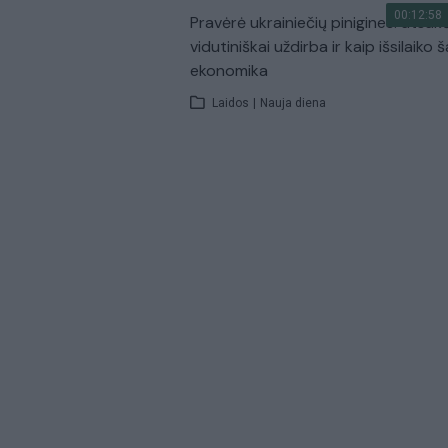
00:12:58
Pravėrė ukrainiečių pinigines: atsakė
vidutiniškai uždirba ir kaip išsilaiko š
ekonomika
Laidos
|
Nauja diena