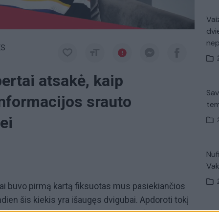
Vaiz
dvi
ne
KS
ertai atsakė, kaip
Sav
informacijos srauto
tem
ei
Nuf
Vak
kai buvo pirmą kartą fiksuotas mus pasiekiančios
dien šis kiekis yra išaugęs dvigubai. Apdoroti tokį
kyti kritinį mąstymą – nebeįmanoma, o kur dar
Avar