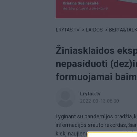
Volume
0%
LRYTAS.TV
>
LAIDOS
>
BERTA&TAL
Žiniasklaidos eksp
nepasiduoti (dez)
formuojamai baim
Lrytas.tv
2022-03-13 08:00
Lyginant su pandemijos pradžia, 
informacijos srauto rekordas, šian
kiekį naujienų vienu metu ir išlai