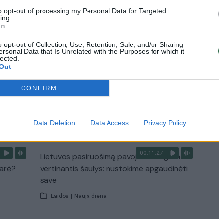
Laidos
|
Lietuva tiesiogiai
to opt-out of processing my Personal Data for Targeted
ing.
In
2:33
00:04:00
dens
Kuprines pasvėrę specialistai įspėja apie
o opt-out of Collection, Use, Retention, Sale, and/or Sharing
e:
pavojingą įprotį: tą daro daugiau nei pusė
ersonal Data that Is Unrelated with the Purposes for which it
lected.
pradinukų
Out
Žinios
|
Lietuvos diena
CONFIRM
TV
Visi įrašai
Data Deletion
Data Access
Privacy Policy
00:11:27
nio
Lietuvos pasiruošimą pavojams neigiamai
narė?
vertinantis šaulys: nustokime apgaudinėti
save
Laidos
|
Nauja diena