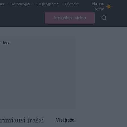
Ekrano
ius
Horoskopai
TV programa
Lrytas.lt
tema
Atsiųskite video
rimiausi įrašai
Visi įrašai