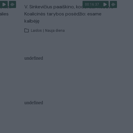
00:16:37
, kiek
V. Sinkevičius paaiškino, kodėl dar nebuvo
alies
Koalicinės tarybos posėdžio: esame
kalbėję
Laidos
|
Nauja diena