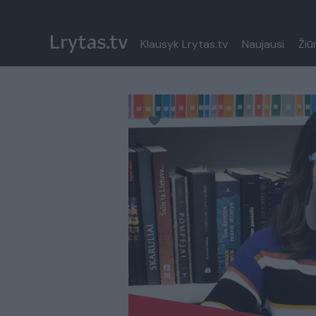
Klausyk Lrytas.tv
Naujausi
Žiū
Paremkite Ukrainą