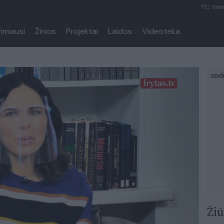
1°C, Viln
rimiausi
Žinios
Projektai
Laidos
Videoteka
Žiū