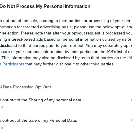
andiniai „burbulai“ socialiniuose tinkluose, kurie
aut
Do Not Process My Personal Information
 išmokti atsirinkti informaciją bei nepaskęsti
vykių sraute? Į šiuos klausimus tinklalaidėje
to opt-out of the sale, sharing to third parties, or processing of your per
formation for targeted advertising by us, please use the below opt-out s
os stebėjimo ir analizės bendrovės „Mediaskopas“
r selection. Please note that after your opt-out request is processed y
nų portalo „Lrytas.lt“ redaktorius ir direktorius
eing interest-based ads based on personal information utilized by us or
disclosed to third parties prior to your opt-out. You may separately opt-
losure of your personal information by third parties on the IAB’s list of
. This information may also be disclosed by us to third parties on the
IA
Naujienos
LrytasGYVAI
Berta&Talks
Participants
that may further disclose it to other third parties.
l Data Processing Opt Outs
Visi įrašai
o opt-out of the Sharing of my personal data.
In
0:57
00:42:12
aigsime
Karšta A. Kasparavičiaus ir Ž Pavilionio
o opt-out of the Sale of my Personal Data.
diskusija: Rusija – Europos šeimos narė?
In