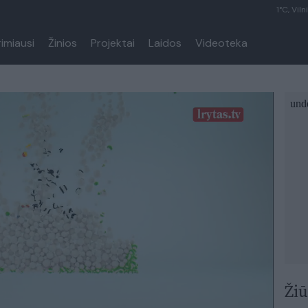
1°C, Viln
rimiausi
Žinios
Projektai
Laidos
Videoteka
Žiū