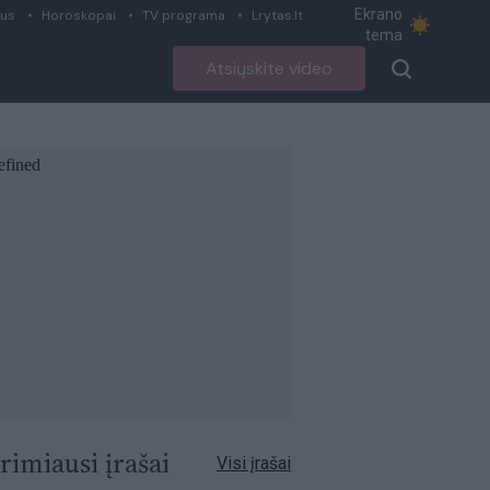
Ekrano
ius
Horoskopai
TV programa
Lrytas.lt
tema
Atsiųskite video
rimiausi įrašai
Visi įrašai