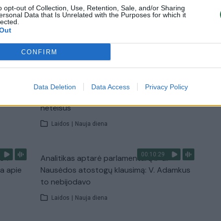
o opt-out of Collection, Use, Retention, Sale, and/or Sharing
ersonal Data that Is Unrelated with the Purposes for which it
lected.
Out
TV
Visi įrašai
CONFIRM
00:15:54
ko
V. Zalužno pasisakymą laiko bandymu
Data Deletion
Data Access
Privacy Policy
įsitvirtinti Ukrainos politikoje: jis yra
neteisus
Laidos
|
Nauja diena
00:10:29
s“:
Analitikas aptarė parlamentarų ir G.
ba apie
Nausėdos atostogų klausimą: V. Adamkus
to nebijodavo
Laidos
|
Nauja diena