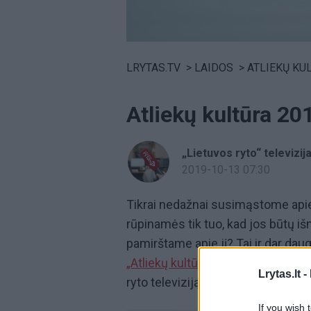
Volume
0%
LRYTAS.TV
>
LAIDOS
>
ATLIEKŲ KU
Atliekų kultūra 2
„Lietuvos ryto“ televizij
2019-10-13 07:30
Tikrai nedažnai susimąstome apie 
rūpinamės tik tuo, kad jos būtų i
pamirštame apie jį? Tai ir dar dau
„Atliekų kultūra“.
Laidą žiūrėkite k
Lrytas.lt -
ryto televiziją!
If you wish 