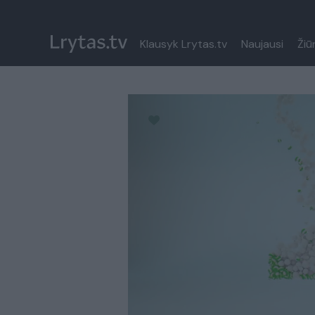
Klausyk Lrytas.tv
Naujausi
Žiū
Paremkite Ukrainą