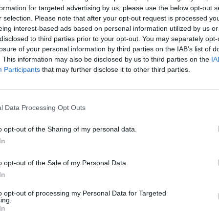
„Pa
formation for targeted advertising by us, please use the below opt-out s
rūšiavimas
Ekologija
švara
r selection. Please note that after your opt-out request is processed y
jau
eing interest-based ads based on personal information utilized by us or
Pru
disclosed to third parties prior to your opt-out. You may separately opt-
losure of your personal information by third parties on the IAB’s list of
. This information may also be disclosed by us to third parties on the
IA
Visi įrašai
Participants
that may further disclose it to other third parties.
0:45
00:00:45
rsto
Dar vienoje Europos šalyje sumuštas visų
l Data Processing Opt Outs
truktūrą
laikų karščio rekordas: čia temperatūra
pasiekė 41,4 laipsnio
o opt-out of the Sharing of my personal data.
Žinios
|
Pasaulis
In
o opt-out of the Sale of my Personal Data.
0:37
00:41:28
sėdos
L. Kontrimas, A. Lašas, A. Lyberytė: ko
In
nesupranta Mindaugas Sinkevičius?
to opt-out of processing my Personal Data for Targeted
okių
Laidos
|
Lietuva tiesiogiai
ing.
In