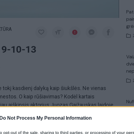
Pat
pai
gr
LTŪRA
019-10-13
Vaiz
dvi
a
ne
tokį kasdienį dalyką kaip šiukšlės. Ne vienas
šmestos. O kaip rūšiavimas? Kodėl kartais
Nuf
giau aiškinsis aktorius Juozas Gaižauskas laidoje
Vak
iekvieną sekmadienį nuo 11:00 val. per Lietuvos
Do Not Process My Personal Information
to opt-out of the sale, sharing to third parties, or processing of your per