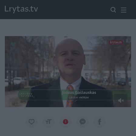
Paremkite Ukrainą