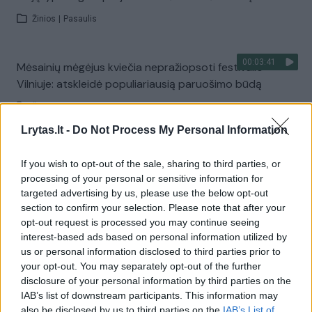
Žinios
|
Pasaulis
00:03:41
Mėsainių mėgėjus kviečia nepražiopsoti festivalio
Vilniuje: atskleidė populiariausią paruošimo būdą
Žinios
|
Lietuvos diena
Lrytas.lt -
Do Not Process My Personal Information
Visi įrašai
If you wish to opt-out of the sale, sharing to third parties, or
processing of your personal or sensitive information for
targeted advertising by us, please use the below opt-out
section to confirm your selection. Please note that after your
Žiūrimiausi įrašai
opt-out request is processed you may continue seeing
interest-based ads based on personal information utilized by
us or personal information disclosed to third parties prior to
00:00:49
your opt-out. You may separately opt-out of the further
Pateikė daugiau detalių apie iš tėvų paimtus šešis
disclosure of your personal information by third parties on the
vaikus: jiems kilusi grėsmė
IAB’s list of downstream participants. This information may
Žinios
|
Lietuvos diena
also be disclosed by us to third parties on the
IAB’s List of