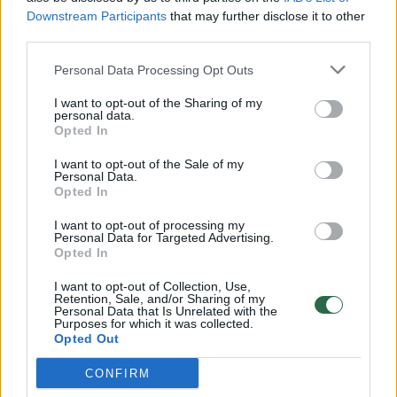
Downstream Participants
that may further disclose it to other
third parties.
00:00:30
Vaizdai iš tragiškos avarijos Vilniaus r.: dviejų moterų ir
Personal Data Processing Opt Outs
vaiko gyvybių išgelbėti nepavyko
I want to opt-out of the Sharing of my
Žinios
|
Lietuvos diena
personal data.
Opted In
00:00:59
I want to opt-out of the Sale of my
Nufilmavo, kaip patvino Vilniaus Vakarinis aplinkkelis:
Personal Data.
vaizdas pribloškia
Opted In
Žinios
|
Lietuvos diena
I want to opt-out of processing my
Personal Data for Targeted Advertising.
Opted In
00:02:01
„Pagarba pirmajai premjerei“: pasidalijo jautriais
I want to opt-out of Collection, Use,
Retention, Sale, and/or Sharing of my
prisiminimais apie Kazimierą Prunskienę
Personal Data that Is Unrelated with the
Purposes for which it was collected.
Žinios
|
Lietuvos diena
Opted Out
CONFIRM
Visi įrašai