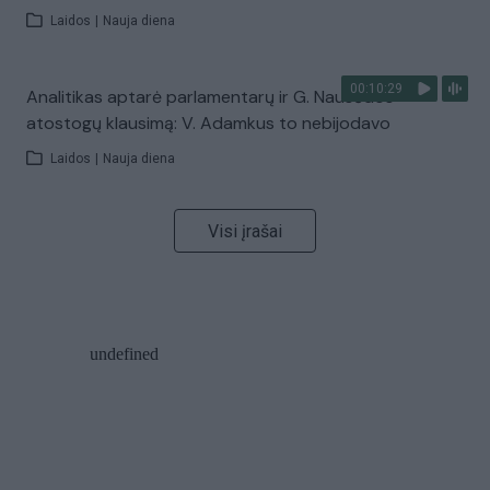
Laidos
|
Nauja diena
00:10:29
Analitikas aptarė parlamentarų ir G. Nausėdos
atostogų klausimą: V. Adamkus to nebijodavo
Laidos
|
Nauja diena
Visi įrašai