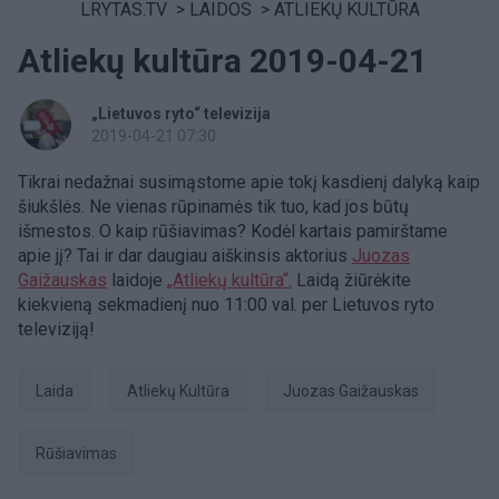
LRYTAS.TV
>
LAIDOS
>
ATLIEKŲ KULTŪRA
Atliekų kultūra 2019-04-21
„Lietuvos ryto“ televizija
2019-04-21 07:30
Tikrai nedažnai susimąstome apie tokį kasdienį dalyką kaip
šiukšlės. Ne vienas rūpinamės tik tuo, kad jos būtų
išmestos. O kaip rūšiavimas? Kodėl kartais pamirštame
apie jį? Tai ir dar daugiau aiškinsis aktorius
Juozas
Gaižauskas
laidoje
„Atliekų kultūra“.
Laidą žiūrėkite
kiekvieną sekmadienį nuo 11:00 val. per Lietuvos ryto
televiziją!
laida
Atliekų Kultūra
Juozas Gaižauskas
rūšiavimas