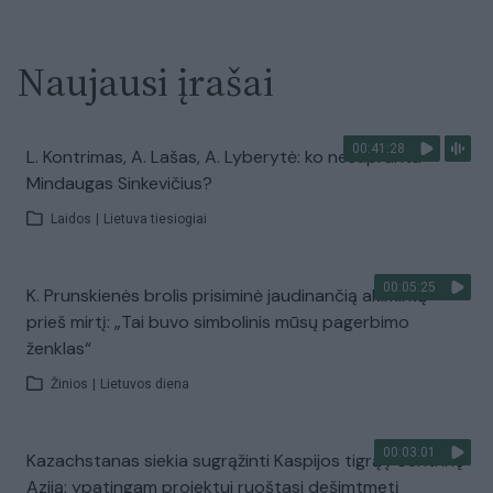
Naujausi įrašai
00:41:28
L. Kontrimas, A. Lašas, A. Lyberytė: ko nesupranta
Mindaugas Sinkevičius?
Laidos
|
Lietuva tiesiogiai
00:05:25
K. Prunskienės brolis prisiminė jaudinančią akimirką
prieš mirtį: „Tai buvo simbolinis mūsų pagerbimo
ženklas“
Žinios
|
Lietuvos diena
00:03:01
Kazachstanas siekia sugrąžinti Kaspijos tigrą į Centrinę
Aziją: ypatingam projektui ruoštasi dešimtmetį