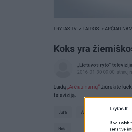
Volume
0%
LRYTAS.TV
>
LAIDOS
>
ARČIAU NA
Koks yra žiemiškos
„Lietuvos ryto“ televizij
2016-01-30 09:00
, atnauj
Laidą
„Arčiau namų“
žiūrėkite kiek
televiziją.
Lrytas.lt -
Jūra
Arčiau namų
laida
If you wish 
Nida
sensitive in