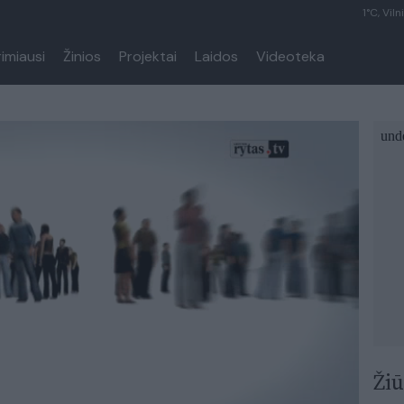
1°C, Viln
rimiausi
Žinios
Projektai
Laidos
Videoteka
Žiū