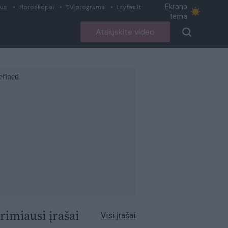
Ekrano
ius
Horoskopai
TV programa
Lrytas.lt
tema
Atsiųskite video
rimiausi įrašai
Visi įrašai