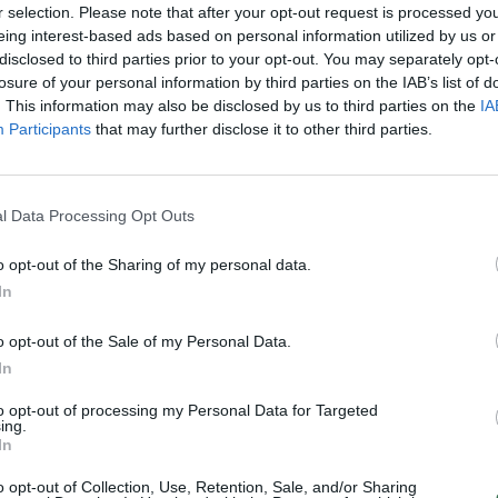
r selection. Please note that after your opt-out request is processed y
„Pa
eing interest-based ads based on personal information utilized by us or
jau
disclosed to third parties prior to your opt-out. You may separately opt-
Pru
losure of your personal information by third parties on the IAB’s list of
. This information may also be disclosed by us to third parties on the
IA
Visi įrašai
Participants
that may further disclose it to other third parties.
2:01
00:00:59
autrūs
Didžiausias kontrabandos sulaikymas
l Data Processing Opt Outs
šiemet – vilkikas vežė cigarečių už 2,4 mln.
eurų: pasidalijo vaizdo įrašu
o opt-out of the Sharing of my personal data.
Žinios
|
Kriminalai
In
o opt-out of the Sale of my Personal Data.
0:45
00:00:45
rsto
Dar vienoje Europos šalyje sumuštas visų
In
truktūrą
laikų karščio rekordas: čia temperatūra
pasiekė 41,4 laipsnio
to opt-out of processing my Personal Data for Targeted
ing.
In
Žinios
|
Pasaulis
o opt-out of Collection, Use, Retention, Sale, and/or Sharing