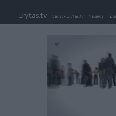
Klausyk Lrytas.tv
Naujausi
Žiū
Paremkite Ukrainą