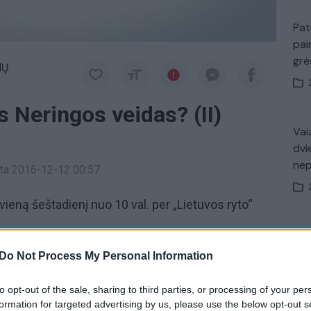
Pat
pai
gr
MŲ
 Neringos veidas? (II)
Vaiz
dvi
a
ne
inta 2016-12-12 00:57
vieną šeštadienį nuo 10 val. per „Lietuvos ryto“
Nuf
Vak
Do Not Process My Personal Information
 Arčiau namų
Kelionės
Kuršių marios
to opt-out of the sale, sharing to third parties, or processing of your per
formation for targeted advertising by us, please use the below opt-out s