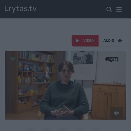
VIDEO
AUDIO
Paremkite Ukrainą