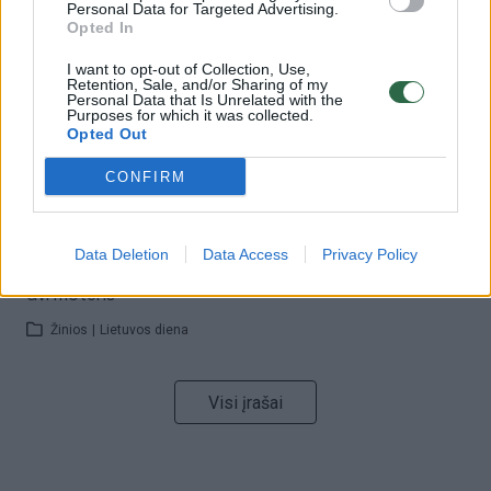
Personal Data for Targeted Advertising.
32 laipsnių šilumos
Opted In
Žinios
|
Orai
I want to opt-out of Collection, Use,
Retention, Sale, and/or Sharing of my
Personal Data that Is Unrelated with the
Purposes for which it was collected.
00:00:59
Nufilmavo, kaip patvino Vilniaus Vakarinis aplinkkelis:
Opted Out
vaizdas pribloškia
CONFIRM
Žinios
|
Lietuvos diena
Data Deletion
Data Access
Privacy Policy
00:00:55
Avarija Vilniuje: į stotelę įsirėžęs automobilis sužalojo
dvi moteris
Žinios
|
Lietuvos diena
Visi įrašai