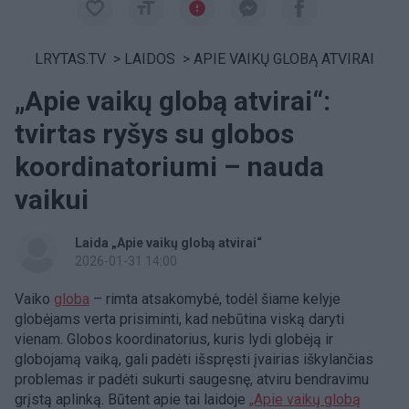
LRYTAS.TV
>
LAIDOS
>
APIE VAIKŲ GLOBĄ ATVIRAI
„Apie vaikų globą atvirai“:
tvirtas ryšys su globos
koordinatoriumi – nauda
vaikui
Laida „Apie vaikų globą atvirai“
2026-01-31 14:00
Vaiko
globa
– rimta atsakomybė, todėl šiame kelyje
globėjams verta prisiminti, kad nebūtina viską daryti
vienam. Globos koordinatorius, kuris lydi globėją ir
globojamą vaiką, gali padėti išspręsti įvairias iškylančias
problemas ir padėti sukurti saugesnę, atviru bendravimu
grįstą aplinką. Būtent apie tai laidoje
„Apie vaikų globą