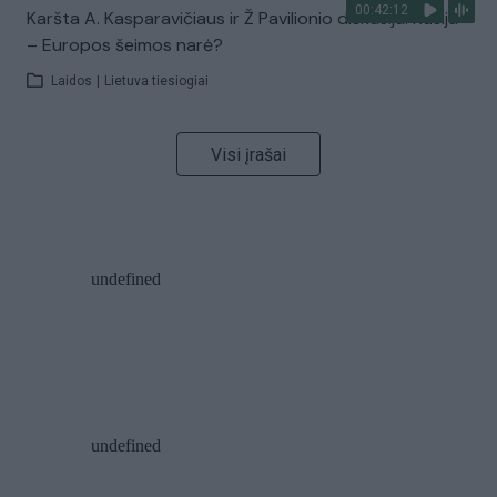
00:42:12
Karšta A. Kasparavičiaus ir Ž Pavilionio diskusija: Rusija
– Europos šeimos narė?
Laidos
|
Lietuva tiesiogiai
Visi įrašai