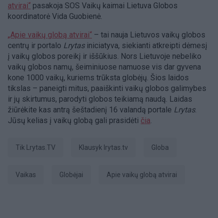
atvirai“
pasakoja SOS Vaikų kaimai Lietuva Globos
koordinatorė Vida Guobienė.
„Apie vaikų globą atvirai“
– tai nauja Lietuvos vaikų globos
centrų ir portalo
Lrytas
iniciatyva, siekianti atkreipti dėmesį
į vaikų globos poreikį ir iššūkius. Nors Lietuvoje nebeliko
vaikų globos namų, šeiminiuose namuose vis dar gyvena
kone 1000 vaikų, kuriems trūksta globėjų. Šios laidos
tikslas – paneigti mitus, paaiškinti vaikų globos galimybes
ir jų skirtumus, parodyti globos teikiamą naudą. Laidas
žiūrėkite kas antrą šeštadienį 16 valandą portale
Lrytas
.
Jūsų kelias į vaikų globą gali prasidėti
čia
.
tik Lrytas.TV
Klausyk lrytas.tv
globa
Vaikas
globėjai
Apie vaikų globą atvirai