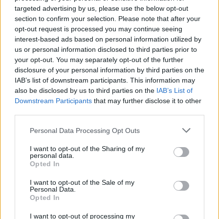
targeted advertising by us, please use the below opt-out
00:15:25
Ruošiantis naujiems mokslo metams – vaikų teisių
section to confirm your selection. Please note that after your
tarnybos primena: štai apie ką būtina pasikalbėti
opt-out request is processed you may continue seeing
interest-based ads based on personal information utilized by
Laidos
|
Nauja diena
us or personal information disclosed to third parties prior to
your opt-out. You may separately opt-out of the further
disclosure of your personal information by third parties on the
Visi įrašai
IAB’s list of downstream participants. This information may
also be disclosed by us to third parties on the
IAB’s List of
Downstream Participants
that may further disclose it to other
third parties.
Žiūrimiausi įrašai
Personal Data Processing Opt Outs
I want to opt-out of the Sharing of my
00:00:30
Vaizdai iš tragiškos avarijos Vilniaus r.: dviejų moterų ir
personal data.
Opted In
vaiko gyvybių išgelbėti nepavyko
Žinios
|
Lietuvos diena
I want to opt-out of the Sale of my
Personal Data.
Opted In
00:00:57
Savaitės vidurys nusimato karštas: temperatūra kils iki
I want to opt-out of processing my