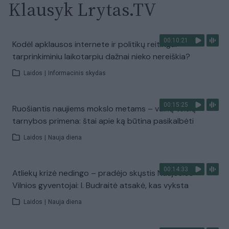
Klausyk Lrytas.TV
00:10:21
Kodėl apklausos internete ir politikų reitingai
tarprinkiminiu laikotarpiu dažnai nieko nereiškia?
Laidos
|
Informacinis skydas
00:15:25
Ruošiantis naujiems mokslo metams – vaikų teisių
tarnybos primena: štai apie ką būtina pasikalbėti
Laidos
|
Nauja diena
00:14:33
Atliekų krizė nedingo – pradėjo skųstis Naujosios
Vilnios gyventojai: I. Budraitė atsakė, kas vyksta
Laidos
|
Nauja diena