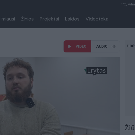
1°C, Viln
rimiausi
Žinios
Projektai
Laidos
Videoteka
VIDEO
AUDIO
Žiū