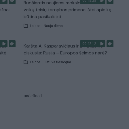
00:15:25
ų
Ruošiantis naujiems mokslo metams –
ažnai
vaikų teisių tarnybos primena: štai apie ką
būtina pasikalbėti
Laidos
|
Nauja diena
00:42:12
stis
Karšta A. Kasparavičiaus ir Ž Pavilionio
aitė
diskusija: Rusija – Europos šeimos narė?
Laidos
|
Lietuva tiesiogiai