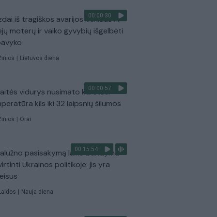
00:00:30
dai iš tragiškos avarijos Vilniaus r.:
ejų moterų ir vaiko gyvybių išgelbėti
pavyko
Žinios
|
Lietuvos diena
00:00:57
aitės vidurys nusimato karštas:
peratūra kils iki 32 laipsnių šilumos
Žinios
|
Orai
00:15:54
Zalužno pasisakymą laiko bandymu
virtinti Ukrainos politikoje: jis yra
eisus
Laidos
|
Nauja diena