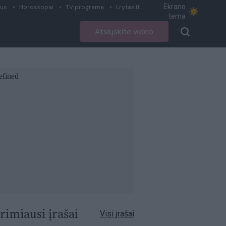
Ekrano
ius
Horoskopai
TV programa
Lrytas.lt
tema
Atsiųskite video
rimiausi įrašai
Visi įrašai