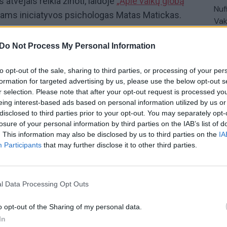
s atvejais reikia žinoti, laidoje
„Apie vaikų globą
Nuf
ams iniciatyvos psichologas Matas Matickas.
Vak
ja Lietuvos vaikų globos centrų ir portalo
Lrytas
Do Not Process My Personal Information
sį į vaikų globos poreikį ir iššūkius. Nors Lietuvoje
iniuose namuose vis dar gyvena kone 1000 vaikų,
to opt-out of the sale, sharing to third parties, or processing of your per
os tikslas – paneigti mitus, paaiškinti vaikų globos
formation for targeted advertising by us, please use the below opt-out s
r selection. Please note that after your opt-out request is processed y
i globos teikiamą naudą. Laidas žiūrėkite kas antrą
eing interest-based ads based on personal information utilized by us or
tas
. Jūsų kelias į vaikų globą gali prasidėti
čia
.
disclosed to third parties prior to your opt-out. You may separately opt-
losure of your personal information by third parties on the IAB’s list of
. This information may also be disclosed by us to third parties on the
IA
globa
Vaikas
globėjai
Participants
that may further disclose it to other third parties.
l Data Processing Opt Outs
o opt-out of the Sharing of my personal data.
In
Visi įrašai