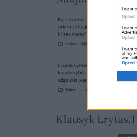
I want t
Opted 
00:2
Kai neveikia technologijos: kaip
orientuotis, judėti ir priimti sprend
I want 
Advertis
krizės metu?
Opted 
Laidos
|
Išlikti rytojui
I want t
of my P
was col
Opted 
00:0
Liūdna vyresnio amžiaus dirbančiųj
kasdienybė – priekabiavimas, patyč
užgaulūs įvardžiai
Žinios
|
Lietuvos diena
Klausyk Lrytas.