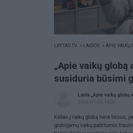
Volume
0%
LRYTAS.TV
>
LAIDOS
>
APIE VAIKŲ GLOB
„Apie vaikų globą a
susiduria būsimi gl
Laida „Apie vaikų globą a
2026-01-03 14:00
Kelias į vaikų globą nėra tiesus, ja
globojamų vaikų patirtomis traum