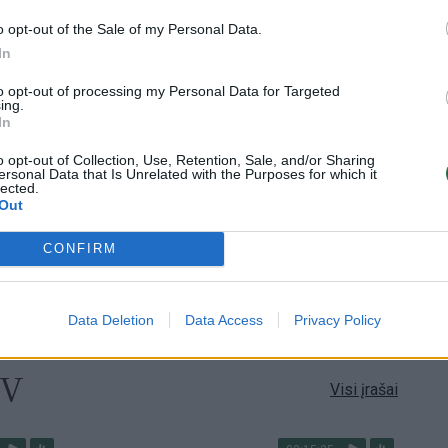
o opt-out of the Sale of my Personal Data.
In
1:56
00:02:40
Nors teigė, kad šaudmenų pakankamai –
imus
Ukrainai „Patriot“ D. Trumpas skirti nenori:
to opt-out of processing my Personal Data for Targeted
ing.
raketų mes norime
In
Žinios
|
Pasaulis
o opt-out of Collection, Use, Retention, Sale, and/or Sharing
ersonal Data that Is Unrelated with the Purposes for which it
lected.
Out
3:52
00:00:29
ų
Tailandą sukrėtė protu nesuvokiamas
ios ir
išpuolis: paauglys nušovė senelius, 3
CONFIRM
mokytojus ir 3 moksleivius
Žinios
|
Pasaulis
Data Deletion
Data Access
Privacy Policy
TV
Visi įrašai