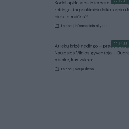
00:10:21
Kodėl apklausos internete ir politik
reitingai tarprinkiminiu laikotarpiu d
nieko nereiškia?
Laidos
|
Informacinis skydas
00:14:33
Atliekų krizė nedingo – pradėjo skų
Naujosios Vilnios gyventojai: I. Budr
atsakė, kas vyksta
Laidos
|
Nauja diena