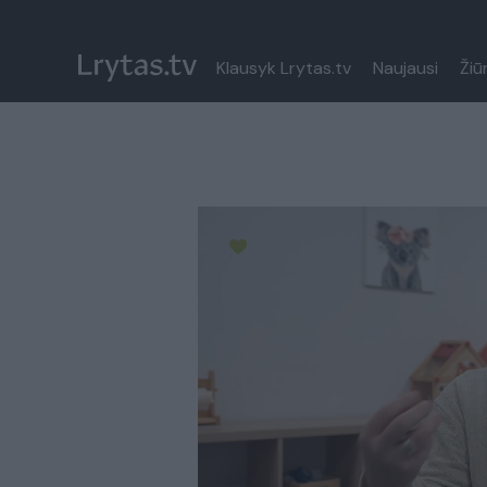
Klausyk Lrytas.tv
Naujausi
Žiū
Paremkite Ukrainą