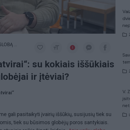
Vaiz
dvi
ne
Ą ATVIRAI
Sav
tvirai“: su kokiais iššūkiais
tem
obėjai ir įtėviai?
V. 
tvirai“
įsit
net
me gali pasitaikyti įvairių iššūkių, susijusių tiek su
omis, tiek su būsimos globėjų poros santykiais.