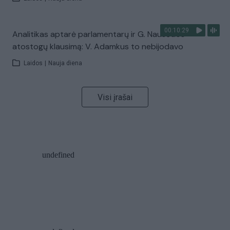
00:10:29
Analitikas aptarė parlamentarų ir G. Nausėdos
atostogų klausimą: V. Adamkus to nebijodavo
Laidos
|
Nauja diena
Visi įrašai