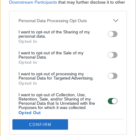
Downstream Participants
that may further disclose it to other
third parties.
00:00:30
Vaizdai iš tragiškos avarijos Vilniaus r.: dviejų moterų ir
vaiko gyvybių išgelbėti nepavyko
Personal Data Processing Opt Outs
Žinios
|
Lietuvos diena
I want to opt-out of the Sharing of my
personal data.
Opted In
00:00:59
Nufilmavo, kaip patvino Vilniaus Vakarinis aplinkkelis:
I want to opt-out of the Sale of my
Personal Data.
vaizdas pribloškia
Opted In
Žinios
|
Lietuvos diena
I want to opt-out of processing my
Personal Data for Targeted Advertising.
Opted In
00:02:01
„Pagarba pirmajai premjerei“: pasidalijo jautriais
I want to opt-out of Collection, Use,
prisiminimais apie Kazimierą Prunskienę
Retention, Sale, and/or Sharing of my
Personal Data that Is Unrelated with the
Žinios
|
Lietuvos diena
Purposes for which it was collected.
Opted Out
CONFIRM
Visi įrašai