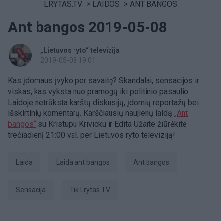
LRYTAS.TV
>
LAIDOS
>
ANT BANGOS
Ant bangos 2019-05-08
„Lietuvos ryto“ televizija
2019-05-08 19:01
Kas įdomaus įvyko per savaitę? Skandalai, sensacijos ir
viskas, kas vyksta nuo pramogų iki politinio pasaulio.
Laidoje netrūksta karštų diskusijų, įdomių reportažų bei
išskirtinių komentarų. Karščiausių naujienų laidą
„Ant
bangos“
su Kristupu Krivicku ir Edita Užaite žiūrėkite
trečiadienį 21:00 val. per Lietuvos ryto televiziją!
laida
Laida ant bangos
ant bangos
sensacija
tik Lrytas.TV