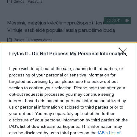
Žinios
|
Pasaulis
00:03:41
Mėsainių mėgėjus kviečia nepražiopsoti festivalio
Vilniuje: atskleidė populiariausią paruošimo būdą
Žinios
|
Lietuvos diena
Lrytas.lt -
Do Not Process My Personal Information
Visi įrašai
If you wish to opt-out of the sale, sharing to third parties, or
processing of your personal or sensitive information for
targeted advertising by us, please use the below opt-out
Žiūrimiausi įrašai
section to confirm your selection. Please note that after your
opt-out request is processed you may continue seeing
interest-based ads based on personal information utilized by
us or personal information disclosed to third parties prior to
00:00:49
Pateikė daugiau detalių apie iš tėvų paimtus šešis
your opt-out. You may separately opt-out of the further
vaikus: jiems kilusi grėsmė
disclosure of your personal information by third parties on the
IAB’s list of downstream participants. This information may
Žinios
|
Lietuvos diena
also be disclosed by us to third parties on the
IAB’s List of