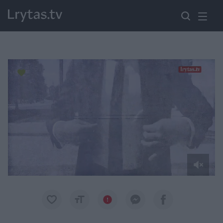
Paremkite Ukrainą