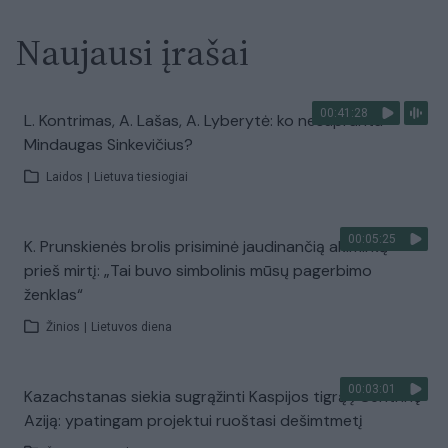
Naujausi įrašai
00:41:28
L. Kontrimas, A. Lašas, A. Lyberytė: ko nesupranta
Mindaugas Sinkevičius?
Laidos
|
Lietuva tiesiogiai
00:05:25
K. Prunskienės brolis prisiminė jaudinančią akimirką
prieš mirtį: „Tai buvo simbolinis mūsų pagerbimo
ženklas“
Žinios
|
Lietuvos diena
00:03:01
Kazachstanas siekia sugrąžinti Kaspijos tigrą į Centrinę
Aziją: ypatingam projektui ruoštasi dešimtmetį