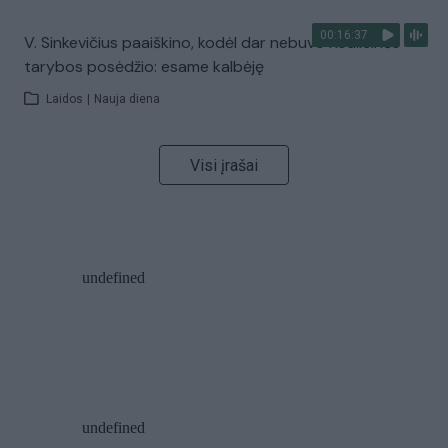
00:16:37
V. Sinkevičius paaiškino, kodėl dar nebuvo Koalicinės
tarybos posėdžio: esame kalbėję
Laidos
|
Nauja diena
Visi įrašai