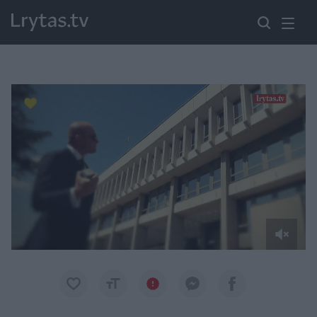
Paremkite Ukrainą