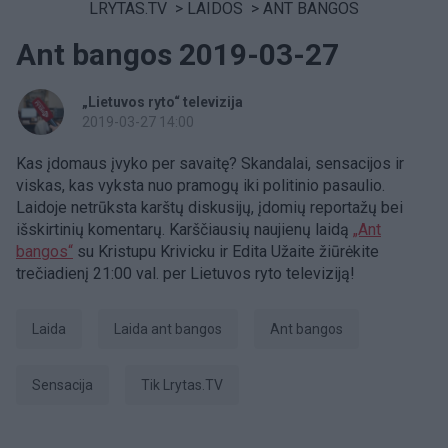
LRYTAS.TV
>
LAIDOS
>
ANT BANGOS
Ant bangos 2019-03-27
„Lietuvos ryto“ televizija
2019-03-27 14:00
Kas įdomaus įvyko per savaitę? Skandalai, sensacijos ir
viskas, kas vyksta nuo pramogų iki politinio pasaulio.
Laidoje netrūksta karštų diskusijų, įdomių reportažų bei
išskirtinių komentarų. Karščiausių naujienų laidą
„Ant
bangos“
su Kristupu Krivicku ir Edita Užaite žiūrėkite
trečiadienį 21:00 val. per Lietuvos ryto televiziją!
laida
Laida ant bangos
ant bangos
sensacija
tik Lrytas.TV