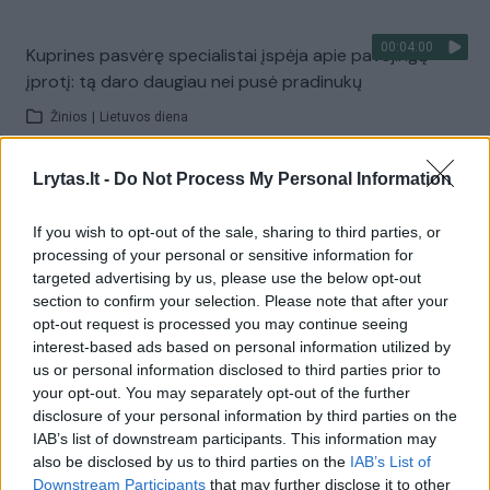
00:04:00
Kuprines pasvėrę specialistai įspėja apie pavojingą
įprotį: tą daro daugiau nei pusė pradinukų
Žinios
|
Lietuvos diena
Lrytas.lt -
Do Not Process My Personal Information
Visi įrašai
If you wish to opt-out of the sale, sharing to third parties, or
processing of your personal or sensitive information for
targeted advertising by us, please use the below opt-out
Žiūrimiausi įrašai
section to confirm your selection. Please note that after your
opt-out request is processed you may continue seeing
interest-based ads based on personal information utilized by
00:00:30
Vaizdai iš tragiškos avarijos Vilniaus r.: dviejų moterų ir
us or personal information disclosed to third parties prior to
your opt-out. You may separately opt-out of the further
vaiko gyvybių išgelbėti nepavyko
disclosure of your personal information by third parties on the
Žinios
|
Lietuvos diena
IAB’s list of downstream participants. This information may
also be disclosed by us to third parties on the
IAB’s List of
Downstream Participants
that may further disclose it to other