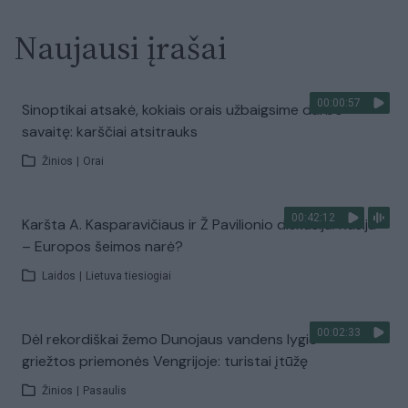
Naujausi įrašai
00:00:57
Sinoptikai atsakė, kokiais orais užbaigsime darbo
savaitę: karščiai atsitrauks
Žinios
|
Orai
00:42:12
Karšta A. Kasparavičiaus ir Ž Pavilionio diskusija: Rusija
– Europos šeimos narė?
Laidos
|
Lietuva tiesiogiai
00:02:33
Dėl rekordiškai žemo Dunojaus vandens lygio –
griežtos priemonės Vengrijoje: turistai įtūžę
Žinios
|
Pasaulis