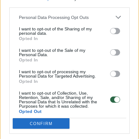
00:00:57
Savaitės vidurys nusimato karštas: temperatūra kils iki
third parties.
32 laipsnių šilumos
Personal Data Processing Opt Outs
Žinios
|
Orai
I want to opt-out of the Sharing of my
personal data.
Opted In
00:00:59
Nufilmavo, kaip patvino Vilniaus Vakarinis aplinkkelis:
I want to opt-out of the Sale of my
vaizdas pribloškia
Personal Data.
Opted In
Žinios
|
Lietuvos diena
I want to opt-out of processing my
Personal Data for Targeted Advertising.
Opted In
00:00:55
Avarija Vilniuje: į stotelę įsirėžęs automobilis sužalojo
dvi moteris
I want to opt-out of Collection, Use,
Retention, Sale, and/or Sharing of my
Žinios
Personal Data that Is Unrelated with the
|
Lietuvos diena
Purposes for which it was collected.
Opted Out
Visi įrašai
CONFIRM