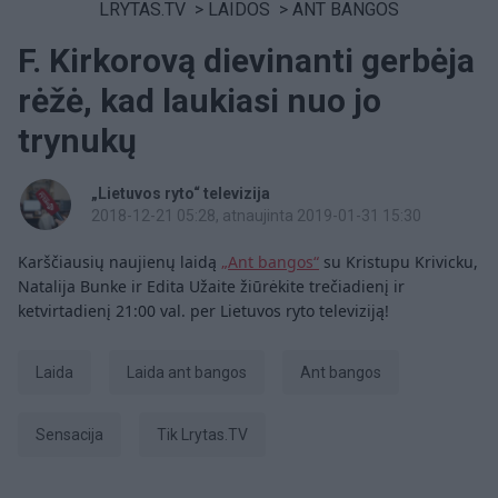
LRYTAS.TV
>
LAIDOS
>
ANT BANGOS
F. Kirkorovą dievinanti gerbėja
rėžė, kad laukiasi nuo jo
trynukų
„Lietuvos ryto“ televizija
2018-12-21 05:28
, atnaujinta 2019-01-31 15:30
Karščiausių naujienų laidą
„Ant bangos“
su Kristupu Krivicku,
Natalija Bunke ir Edita Užaite žiūrėkite trečiadienį ir
ketvirtadienį 21:00 val. per Lietuvos ryto televiziją!
laida
Laida ant bangos
ant bangos
sensacija
tik Lrytas.TV