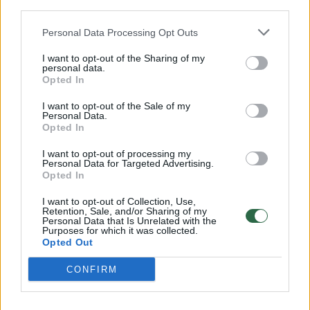
Savaitės vidurys nusimato karštas: temperatūra kils iki
third parties.
32 laipsnių šilumos
Personal Data Processing Opt Outs
Žinios
|
Orai
I want to opt-out of the Sharing of my
personal data.
Opted In
00:15:54
V. Zalužno pasisakymą laiko bandymu įsitvirtinti
Ukrainos politikoje: jis yra neteisus
I want to opt-out of the Sale of my
Personal Data.
Laidos
Opted In
|
Nauja diena
I want to opt-out of processing my
Personal Data for Targeted Advertising.
00:00:59
Nufilmavo, kaip patvino Vilniaus Vakarinis aplinkkelis:
Opted In
vaizdas pribloškia
I want to opt-out of Collection, Use,
Retention, Sale, and/or Sharing of my
Žinios
|
Lietuvos diena
Personal Data that Is Unrelated with the
Purposes for which it was collected.
Opted Out
Visi įrašai
CONFIRM