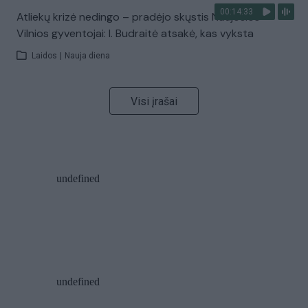
00:14:33
Atliekų krizė nedingo – pradėjo skųstis Naujosios
Vilnios gyventojai: I. Budraitė atsakė, kas vyksta
Laidos
|
Nauja diena
Visi įrašai