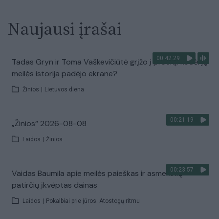
Naujausi įrašai
00:42:29
Tadas Gryn ir Toma Vaškevičiūtė grįžo į praeitį: kodėl jų
meilės istorija padėjo ekrane?
Žinios
|
Lietuvos diena
00:21:19
„Žinios“ 2026-08-08
Laidos
|
Žinios
00:23:57
Vaidas Baumila apie meilės paieškas ir asmeninių
patirčių įkvėptas dainas
Laidos
|
Pokalbiai prie jūros. Atostogų ritmu