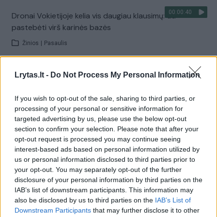
00:00:40
Dronai Vokietijoje kelia vis daugiau klausimų: du
pastebėti virš karinės bazės
Žinios
|
Pasaulis
Visi įrašai
Lrytas.lt -
Do Not Process My Personal Information
If you wish to opt-out of the sale, sharing to third parties, or
processing of your personal or sensitive information for
Žiūrimiausi įrašai
targeted advertising by us, please use the below opt-out
section to confirm your selection. Please note that after your
opt-out request is processed you may continue seeing
interest-based ads based on personal information utilized by
00:00:30
Vaizdai iš tragiškos avarijos Vilniaus r.: dviejų moterų ir
us or personal information disclosed to third parties prior to
vaiko gyvybių išgelbėti nepavyko
your opt-out. You may separately opt-out of the further
disclosure of your personal information by third parties on the
Žinios
|
Lietuvos diena
IAB’s list of downstream participants. This information may
also be disclosed by us to third parties on the
IAB’s List of
Downstream Participants
that may further disclose it to other
00:00:57