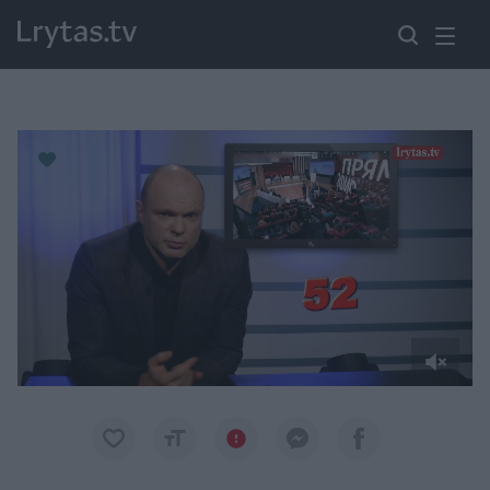
Paremkite Ukrainą