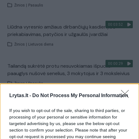
Žinios
|
Pasaulis
00:03:52
Liūdna vyresnio amžiaus dirbančiųjų kasdienybė –
priekabiavimas, patyčios ir užgaulūs įvardžiai
Žinios
|
Lietuvos diena
00:00:29
Tailandą sukrėtė protu nesuvokiamas išpuolis:
paauglys nušovė senelius, 3 mokytojus ir 3 moksleivius
Žinios
|
Pasaulis
Lrytas.lt -
Do Not Process My Personal Information
00:02:08
Aukštaitijos pučiamųjų orkestras Nyderlanduose
If you wish to opt-out of the sale, sharing to third parties, or
apgynė čempionų vardą
processing of your personal or sensitive information for
Žinios
|
Lietuvos diena
targeted advertising by us, please use the below opt-out
section to confirm your selection. Please note that after your
opt-out request is processed you may continue seeing