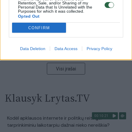
vaizdas pribloškia
Retention, Sale, and/or Sharing of my
Personal Data that Is Unrelated with the
Purposes for which it was collected.
Žinios
|
Lietuvos diena
Opted Out
CONFIRM
00:15:54
V. Zalužno pasisakymą laiko bandymu įsitvirtinti
Ukrainos politikoje: jis yra neteisus
Data Deletion
Data Access
Privacy Policy
Laidos
|
Nauja diena
Visi įrašai
Klausyk Lrytas.TV
00:10:21
Kodėl apklausos internete ir politikų reitingai
tarprinkiminiu laikotarpiu dažnai nieko nereiškia?