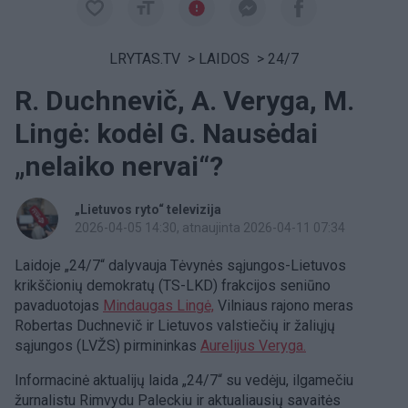
LRYTAS.TV
>
LAIDOS
>
24/7
R. Duchnevič, A. Veryga, M.
Lingė: kodėl G. Nausėdai
„nelaiko nervai“?
„Lietuvos ryto“ televizija
2026-04-05 14:30
, atnaujinta 2026-04-11 07:34
Laidoje „24/7“ dalyvauja Tėvynės sąjungos-Lietuvos
krikščionių demokratų (TS-LKD) frakcijos seniūno
pavaduotojas
Mindaugas Lingė,
Vilniaus rajono meras
Robertas Duchnevič ir Lietuvos valstiečių ir žaliųjų
sąjungos (LVŽS) pirmininkas
Aurelijus Veryga.
Informacinė aktualijų laida „24/7“ su vedėju, ilgamečiu
žurnalistu Rimvydu Paleckiu ir aktualiausių savaitės