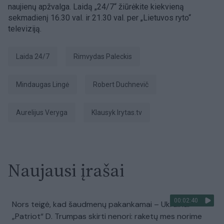
naujienų apžvalga. Laidą „24/7“ žiūrėkite kiekvieną
sekmadienį 16.30 val. ir 21.30 val. per „Lietuvos ryto“
televiziją.
Laida 24/7
Rimvydas Paleckis
Mindaugas Lingė
Robert Duchnevič
Aurelijus Veryga
Klausyk lrytas.tv
Naujausi įrašai
00:02:40
Nors teigė, kad šaudmenų pakankamai – Ukrainai
„Patriot“ D. Trumpas skirti nenori: raketų mes norime