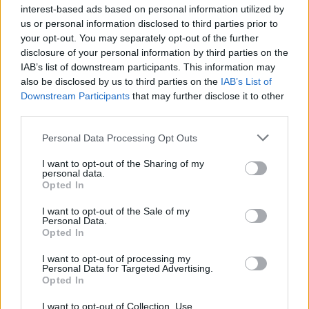
Visi įrašai
interest-based ads based on personal information utilized by
us or personal information disclosed to third parties prior to
your opt-out. You may separately opt-out of the further
disclosure of your personal information by third parties on the
Žiūrimiausi įrašai
IAB’s list of downstream participants. This information may
also be disclosed by us to third parties on the
IAB’s List of
Downstream Participants
that may further disclose it to other
third parties.
00:00:30
Vaizdai iš tragiškos avarijos Vilniaus r.: dviejų moterų ir
Personal Data Processing Opt Outs
vaiko gyvybių išgelbėti nepavyko
I want to opt-out of the Sharing of my
Žinios
|
Lietuvos diena
personal data.
Opted In
00:00:57
Savaitės vidurys nusimato karštas: temperatūra kils iki
I want to opt-out of the Sale of my
Personal Data.
32 laipsnių šilumos
Opted In
Žinios
|
Orai
I want to opt-out of processing my
Personal Data for Targeted Advertising.
Opted In
00:00:59
Nufilmavo, kaip patvino Vilniaus Vakarinis aplinkkelis:
I want to opt-out of Collection, Use,