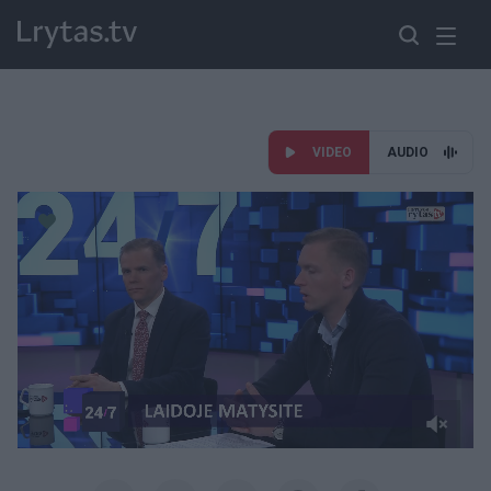
VIDEO
AUDIO
Paremkite Ukrainą