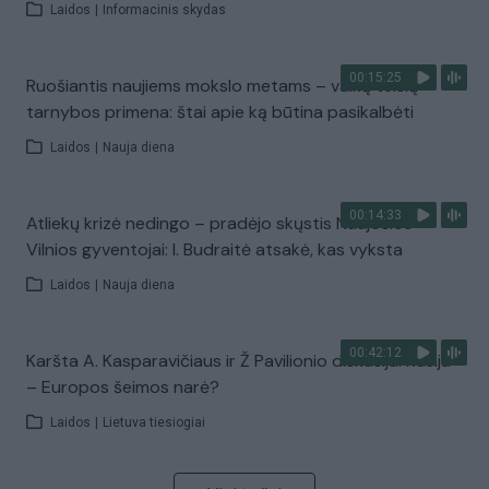
Laidos
|
Informacinis skydas
00:15:25
Ruošiantis naujiems mokslo metams – vaikų teisių
tarnybos primena: štai apie ką būtina pasikalbėti
Laidos
|
Nauja diena
00:14:33
Atliekų krizė nedingo – pradėjo skųstis Naujosios
Vilnios gyventojai: I. Budraitė atsakė, kas vyksta
Laidos
|
Nauja diena
00:42:12
Karšta A. Kasparavičiaus ir Ž Pavilionio diskusija: Rusija
– Europos šeimos narė?
Laidos
|
Lietuva tiesiogiai