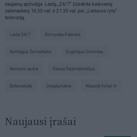
naujienų apžvalga. Laidą „24/7“ žiūrėkite kiekvieną
sekmadienį 16.30 val. ir 21.30 val. per „Lietuvos ryto“
televiziją.
Laida 24/7
Rimvydas Paleckis
Remigijus Žemaitaitis
Eugenijus Gentvilas
Nemuno aušra
Darius Razmislevičius
Belaruskalij
Degalų kaina
Klausyk lrytas.tv
Naujausi įrašai