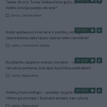
00:42:29
Tadas Gryn ir Toma Vaškevičiūtė grįžo į praeitį: kodėl jų
meilės istorija padėjo ekrane?
Žinios
|
Lietuvos diena
00:10:21
Kodėl apklausos internete ir politikų reitingai
tarprinkiminiu laikotarpiu dažnai nieko nereiškia?
Laidos
|
Informacinis skydas
00:15:25
Ruošiantis naujiems mokslo metams – vaikų teisių
tarnybos primena: štai apie ką būtina pasikalbėti
Laidos
|
Nauja diena
00:14:33
Atliekų krizė nedingo – pradėjo skųstis Naujosios
Vilnios gyventojai: I. Budraitė atsakė, kas vyksta
Laidos
|
Nauja diena