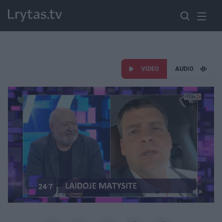
VIDEO
AUDIO
Paremkite Ukrainą