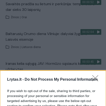
00:00:52
Savaitės pradžia su lietumi ir perkūnija: temperatūra
dar sieks 30 laipsnių
Žinios
|
Orai
00:02:04
Baltarusių Orumo diena Vilniuje: dalyviai žygiavo
Laisvės eisenoje
Žinios
|
Lietuvos diena
00:03:45
Iranas kelia sąlygą JAV: Hormūzo sąsiauris kol kas liks
uždarytas
Žinios
|
Pasaulis
Lrytas.lt -
Do Not Process My Personal Information
If you wish to opt-out of the sale, sharing to third parties, or
00:01:44
Rupkalviuose su dalgiais stojo į kovą: paskelbti Metų
processing of your personal or sensitive information for
šienpjoviai
targeted advertising by us, please use the below opt-out
section to confirm your selection. Please note that after your