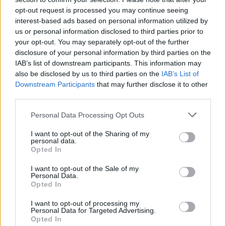
Žinios
|
Lietuvos diena
opt-out request is processed you may continue seeing
interest-based ads based on personal information utilized by
us or personal information disclosed to third parties prior to
Visi įrašai
your opt-out. You may separately opt-out of the further
disclosure of your personal information by third parties on the
IAB’s list of downstream participants. This information may
also be disclosed by us to third parties on the
IAB’s List of
Žiūrimiausi įrašai
Downstream Participants
that may further disclose it to other
third parties.
Personal Data Processing Opt Outs
00:00:30
Vaizdai iš tragiškos avarijos Vilniaus r.: dviejų moterų ir
vaiko gyvybių išgelbėti nepavyko
I want to opt-out of the Sharing of my
personal data.
Žinios
|
Lietuvos diena
Opted In
I want to opt-out of the Sale of my
Personal Data.
00:00:57
Savaitės vidurys nusimato karštas: temperatūra kils iki
Opted In
32 laipsnių šilumos
I want to opt-out of processing my
Personal Data for Targeted Advertising.
Žinios
|
Orai
Opted In