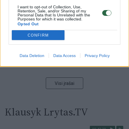
I want to opt-out of Collection, Use,
00:15:54
V. Zalužno pasisakymą laiko bandymu įsitvirtinti
Retention, Sale, and/or Sharing of my
Personal Data that Is Unrelated with the
Ukrainos politikoje: jis yra neteisus
Purposes for which it was collected.
Opted Out
Laidos
|
Nauja diena
CONFIRM
00:00:57
Sinoptikai atsakė, kokiais orais užbaigsime darbo
savaitę: karščiai atsitrauks
Data Deletion
Data Access
Privacy Policy
Žinios
|
Orai
Visi įrašai
Klausyk Lrytas.TV