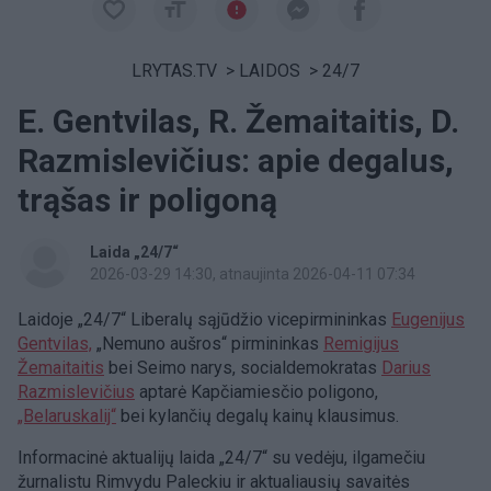
LRYTAS.TV
>
LAIDOS
>
24/7
E. Gentvilas, R. Žemaitaitis, D.
Razmislevičius: apie degalus,
trąšas ir poligoną
Laida „24/7“
2026-03-29 14:30
, atnaujinta 2026-04-11 07:34
Laidoje „24/7“ Liberalų sąjūdžio vicepirmininkas
Eugenijus
Gentvilas,
„Nemuno aušros“ pirmininkas
Remigijus
Žemaitaitis
bei Seimo narys, socialdemokratas
Darius
Razmislevičius
aptarė Kapčiamiesčio poligono,
„Belaruskalij“
bei kylančių degalų kainų klausimus.
Informacinė aktualijų laida „24/7“ su vedėju, ilgamečiu
žurnalistu Rimvydu Paleckiu ir aktualiausių savaitės