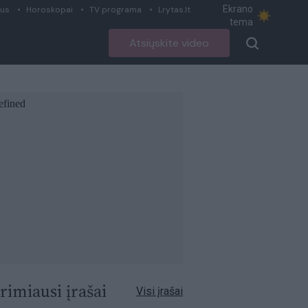
Ekrano
ius
Horoskopai
TV programa
Lrytas.lt
tema
Atsiųskite video
rimiausi įrašai
Visi įrašai