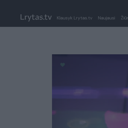
Klausyk Lrytas.tv
Naujausi
Žiū
Paremkite Ukrainą