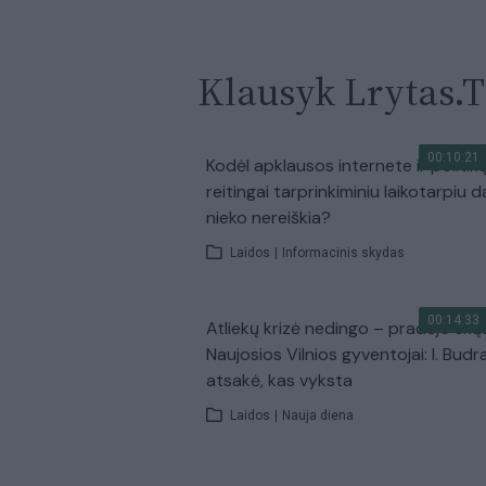
Klausyk Lrytas.
00:10:21
Kodėl apklausos internete ir politik
reitingai tarprinkiminiu laikotarpiu d
nieko nereiškia?
Laidos
|
Informacinis skydas
00:14:33
Atliekų krizė nedingo – pradėjo skų
Naujosios Vilnios gyventojai: I. Budr
atsakė, kas vyksta
Laidos
|
Nauja diena