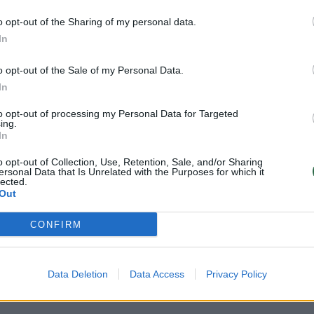
o opt-out of the Sharing of my personal data.
In
o opt-out of the Sale of my Personal Data.
In
Visi įrašai
to opt-out of processing my Personal Data for Targeted
ing.
In
2:40
00:03:52
mai –
Liūdna vyresnio amžiaus dirbančiųjų
nenori:
kasdienybė – priekabiavimas, patyčios ir
o opt-out of Collection, Use, Retention, Sale, and/or Sharing
ersonal Data that Is Unrelated with the Purposes for which it
užgaulūs įvardžiai
lected.
Out
Žinios
|
Lietuvos diena
CONFIRM
0:29
00:02:08
mas
Aukštaitijos pučiamųjų orkestras
3
Nyderlanduose apgynė čempionų vardą
Data Deletion
Data Access
Privacy Policy
Žinios
|
Lietuvos diena