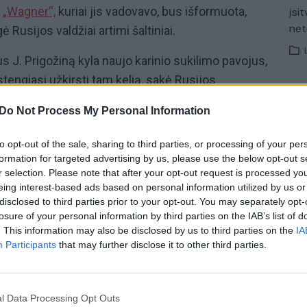
ė
„Wagner“,
kuriai jis vadovavo, bus išformuota,
įsit
net
Rusijos valdžiai artimi šaltiniai.
 J. Prigožiną kyla naujo karinio sukilimo pavojus,
stengiasi užkirsti tam kelią, sakė Rusijos
Do Not Process My Personal Information
ininkas
Mindaugas Lingė
ir Seimo pirmininko
to opt-out of the sale, sharing to third parties, or processing of your per
narys
Vytautas Mitalas
įvertino J. Prigožino
formation for targeted advertising by us, please use the below opt-out s
taką tai turi Lietuvos saugumui. Plačiau apie tai
r selection. Please note that after your opt-out request is processed y
eną sekmadienį 16:30 val. ir 21:30 val. per „Lietuvos
eing interest-based ads based on personal information utilized by us or
disclosed to third parties prior to your opt-out. You may separately opt-
losure of your personal information by third parties on the IAB’s list of
. This information may also be disclosed by us to third parties on the
IA
Participants
that may further disclose it to other third parties.
Vytautas Mitalas
Mindaugas Lingė
Lietuvos saugumas
LrytasGYVAI
l Data Processing Opt Outs