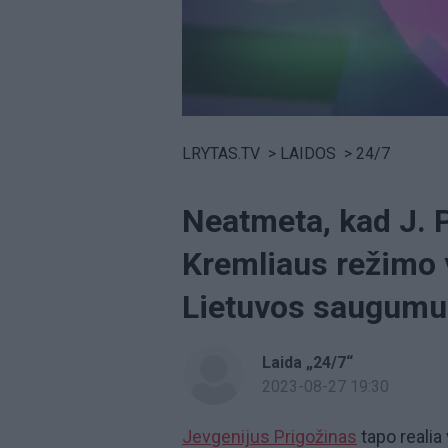
Volume
0%
LRYTAS.TV
>
LAIDOS
>
24/7
Neatmeta, kad J. P
Kremliaus režimo v
Lietuvos saugumu
Laida „24/7“
2023-08-27 19:30
Jevgenijus Prigožinas
tapo realia