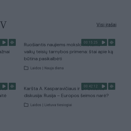
TV
Visi įrašai
00:15:25
ų
Ruošiantis naujiems mokslo metams –
ažnai
vaikų teisių tarnybos primena: štai apie ką
būtina pasikalbėti
Laidos
|
Nauja diena
00:42:12
stis
Karšta A. Kasparavičiaus ir Ž Pavilionio
aitė
diskusija: Rusija – Europos šeimos narė?
Laidos
|
Lietuva tiesiogiai