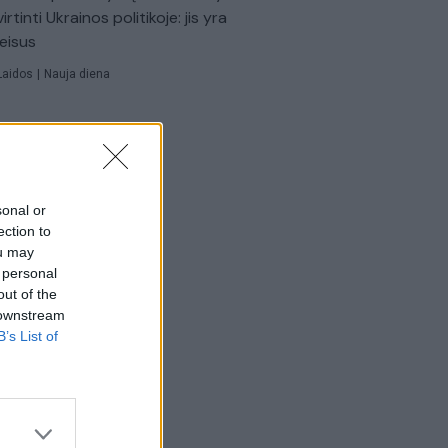
virtinti Ukrainos politikoje: jis yra
eisus
Laidos
|
Nauja diena
sonal or
ection to
ou may
 personal
out of the
 downstream
B’s List of