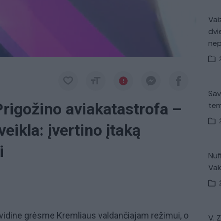
Vaiz
dvi
ne
Sav
rigožino aviakatastrofa –
tem
eikla: įvertino įtaką
i
Nuf
Vak
 vidine grėsme Kremliaus valdančiajam režimui, o
V. 