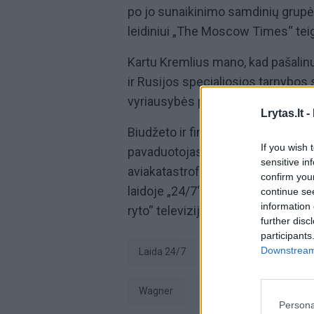
po jo sunaikinimo samdinių grup
leidiniui „The Moscow Times“ teigė 
Kartu Kremlius mano, kad pašalinus
ir Rusijos specialiosios tarnybos 
vyriausybės pareigūnas.
Lrytas.lt -
Biudžeto ir finansų komiteto pirm
If you wish 
pavaduotojas, Laisvės frakcijos 
sensitive in
aviakatastrofą ir apžvelgė, kokią į
confirm you
laidoje „24/7“, ją žiūrėkite kiekvi
continue se
information 
ryto“ televiziją.
further disc
participants
Downstream 
Laida 24/7
Tadas Ignatavičius
Wagner
Jevgenijus Prigožinas
Persona