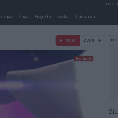
1°C, Viln
rimiausi
Žinios
Projektai
Laidos
Videoteka
VIDEO
AUDIO
Žiū