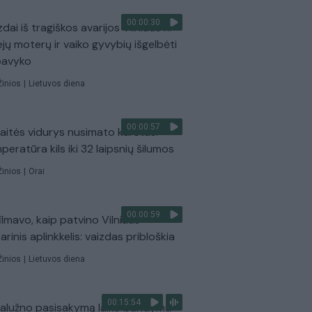
00:00:30
dai iš tragiškos avarijos Vilniaus r.:
ejų moterų ir vaiko gyvybių išgelbėti
pavyko
Žinios
|
Lietuvos diena
00:00:57
aitės vidurys nusimato karštas:
peratūra kils iki 32 laipsnių šilumos
Žinios
|
Orai
00:00:59
ilmavo, kaip patvino Vilniaus
arinis aplinkkelis: vaizdas pribloškia
Žinios
|
Lietuvos diena
00:15:54
Zalužno pasisakymą laiko bandymu