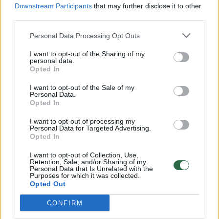
Downstream Participants
that may further disclose it to other
third parties.
00:00:57
Savaitės vidurys nusimato karštas: temperatūra kils iki
Personal Data Processing Opt Outs
32 laipsnių šilumos
Žinios
I want to opt-out of the Sharing of my
|
Orai
personal data.
Opted In
00:15:54
V. Zalužno pasisakymą laiko bandymu įsitvirtinti
I want to opt-out of the Sale of my
Personal Data.
Ukrainos politikoje: jis yra neteisus
Opted In
Laidos
|
Nauja diena
I want to opt-out of processing my
Personal Data for Targeted Advertising.
Opted In
00:00:57
Sinoptikai atsakė, kokiais orais užbaigsime darbo
I want to opt-out of Collection, Use,
savaitę: karščiai atsitrauks
Retention, Sale, and/or Sharing of my
Personal Data that Is Unrelated with the
Purposes for which it was collected.
Žinios
|
Orai
Opted Out
CONFIRM
Visi įrašai