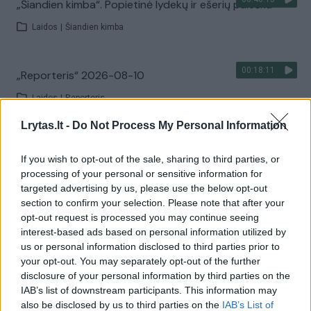
„Šiandien kimba“. Popietinė lydekų ir ešerių paieška
Laidos
|
Šiandien kimba
00:18:11
„Reporteris“ 2026-08-10
Laidos
|
Reporteris
Lrytas.lt -
Do Not Process My Personal Information
Visi įrašai
If you wish to opt-out of the sale, sharing to third parties, or
processing of your personal or sensitive information for
targeted advertising by us, please use the below opt-out
Žiūrimiausi įrašai
section to confirm your selection. Please note that after your
opt-out request is processed you may continue seeing
interest-based ads based on personal information utilized by
us or personal information disclosed to third parties prior to
00:00:30
Vaizdai iš tragiškos avarijos Vilniaus r.: dviejų moterų ir
your opt-out. You may separately opt-out of the further
vaiko gyvybių išgelbėti nepavyko
disclosure of your personal information by third parties on the
IAB’s list of downstream participants. This information may
Žinios
|
Lietuvos diena
also be disclosed by us to third parties on the
IAB’s List of