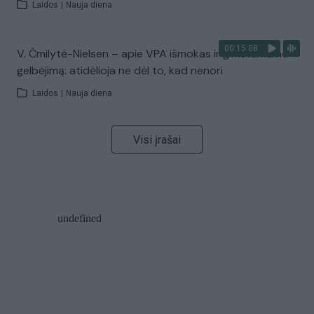
Laidos
|
Nauja diena
00:15:08
V. Čmilytė-Nielsen – apie VPA išmokas ir gimstamumo
gelbėjimą: atidėlioja ne dėl to, kad nenori
Laidos
|
Nauja diena
Visi įrašai