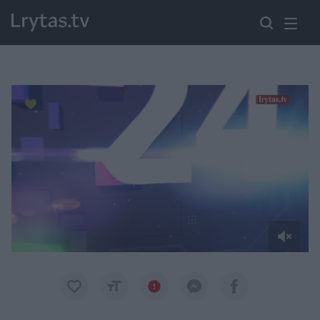
Paremkite Ukrainą