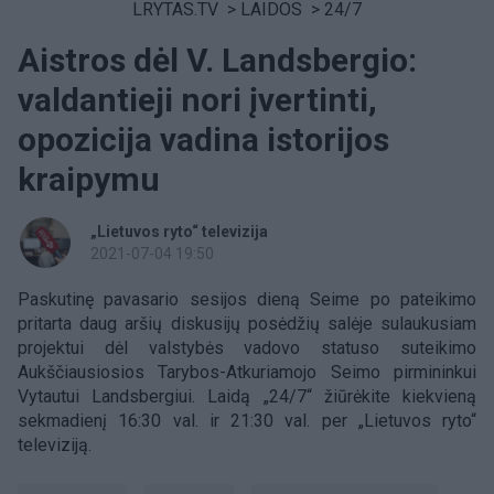
LRYTAS.TV
>
LAIDOS
>
24/7
Aistros dėl V. Landsbergio:
valdantieji nori įvertinti,
opozicija vadina istorijos
kraipymu
„Lietuvos ryto“ televizija
2021-07-04 19:50
Paskutinę pavasario sesijos dieną Seime po pateikimo
pritarta daug aršių diskusijų posėdžių salėje sulaukusiam
projektui dėl valstybės vadovo statuso suteikimo
Aukščiausiosios Tarybos-Atkuriamojo Seimo pirmininkui
Vytautui Landsbergiui. Laidą „24/7“ žiūrėkite kiekvieną
sekmadienį 16:30 val. ir 21:30 val. per „Lietuvos ryto“
televiziją.