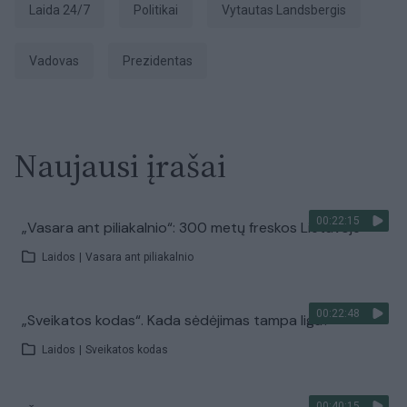
Laida 24/7
Politikai
Vytautas Landsbergis
vadovas
Prezidentas
Naujausi įrašai
00:22:15
„Vasara ant piliakalnio“: 300 metų freskos Lietuvoje
Laidos
|
Vasara ant piliakalnio
00:22:48
„Sveikatos kodas“. Kada sėdėjimas tampa liga?
Laidos
|
Sveikatos kodas
00:40:15