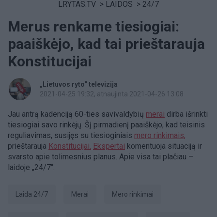
LRYTAS.TV
>
LAIDOS
>
24/7
Merus renkame tiesiogiai:
paaiškėjo, kad tai prieštarauja
Konstitucijai
„Lietuvos ryto“ televizija
2021-04-25 19:32
, atnaujinta 2021-04-26 13:08
Jau antrą kadenciją 60-ties savivaldybių
merai
dirba išrinkti
tiesiogiai savo rinkėjų. Šį pirmadienį paaiškėjo, kad teisinis
reguliavimas, susijęs su tiesioginiais
mero rinkimais,
prieštarauja
Konstitucijai.
Ekspertai
komentuoja situaciją ir
svarsto apie tolimesnius planus. Apie visa tai plačiau –
laidoje „24/7“.
Laida 24/7
Merai
mero rinkimai