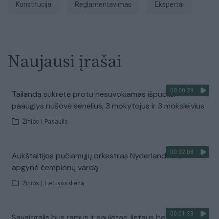
Konstitucija
reglamentavimas
ekspertai
Naujausi įrašai
00:00:29
Tailandą sukrėtė protu nesuvokiamas išpuolis:
paauglys nušovė senelius, 3 mokytojus ir 3 moksleivius
Žinios
|
Pasaulis
00:02:08
Aukštaitijos pučiamųjų orkestras Nyderlanduose
apgynė čempionų vardą
Žinios
|
Lietuvos diena
00:01:33
Savaitgalis bus ramus ir saulėtas: lietaus beveik