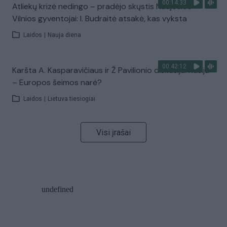
00:14:33
Atliekų krizė nedingo – pradėjo skųstis Naujosios
Vilnios gyventojai: I. Budraitė atsakė, kas vyksta
Laidos
|
Nauja diena
00:42:12
Karšta A. Kasparavičiaus ir Ž Pavilionio diskusija: Rusija
– Europos šeimos narė?
Laidos
|
Lietuva tiesiogiai
Visi įrašai