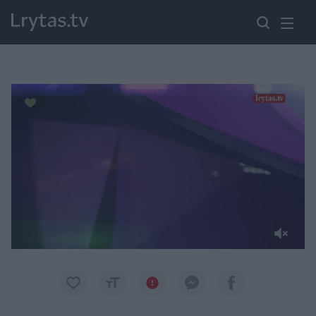
Paremkite Ukrainą