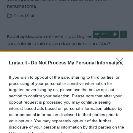
nenumatoma
Žinios
|
Orai
00:10:21
Kodėl apklausos internete ir politikų reitingai
tarprinkiminiu laikotarpiu dažnai nieko nereiškia?
Laidos
|
Informacinis skydas
Lrytas.lt -
Do Not Process My Personal Information
Visi įrašai
If you wish to opt-out of the sale, sharing to third parties, or
processing of your personal or sensitive information for
targeted advertising by us, please use the below opt-out
section to confirm your selection. Please note that after your
Žiūrimiausi įrašai
opt-out request is processed you may continue seeing
interest-based ads based on personal information utilized by
us or personal information disclosed to third parties prior to
00:00:30
your opt-out. You may separately opt-out of the further
Vaizdai iš tragiškos avarijos Vilniaus r.: dviejų moterų ir
disclosure of your personal information by third parties on the
vaiko gyvybių išgelbėti nepavyko