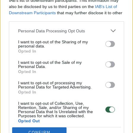
IAB’s list of downstream participants. This information may
also be disclosed by us to third parties on the
Žinios
|
Lietuvos diena
IAB’s List of
Downstream Participants
that may further disclose it to other
third parties.
00:00:57
Savaitės vidurys nusimato karštas: temperatūra kils iki
Personal Data Processing Opt Outs
32 laipsnių šilumos
I want to opt-out of the Sharing of my
Žinios
|
Orai
personal data.
Opted In
I want to opt-out of the Sale of my
00:00:59
Nufilmavo, kaip patvino Vilniaus Vakarinis aplinkkelis:
Personal Data.
vaizdas pribloškia
Opted In
Žinios
|
Lietuvos diena
I want to opt-out of processing my
Personal Data for Targeted Advertising.
Opted In
00:05:25
K. Prunskienės brolis prisiminė jaudinančią akimirką
I want to opt-out of Collection, Use,
Retention, Sale, and/or Sharing of my
prieš mirtį: „Tai buvo simbolinis mūsų pagerbimo
Personal Data that Is Unrelated with the
ženklas“
Purposes for which it was collected.
Opted Out
Žinios
|
Lietuvos diena
CONFIRM