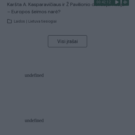
00:42:12
Karšta A. Kasparavičiaus ir Ž Pavilionio diskusija: Rusija
– Europos šeimos narė?
Laidos
|
Lietuva tiesiogiai
Visi įrašai