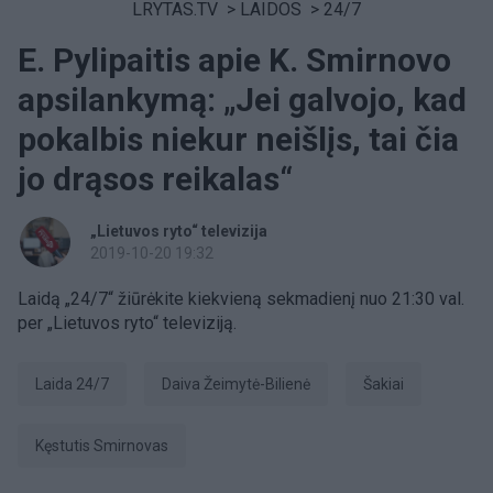
LRYTAS.TV
>
LAIDOS
>
24/7
E. Pylipaitis apie K. Smirnovo
apsilankymą: „Jei galvojo, kad
pokalbis niekur neišlįs, tai čia
jo drąsos reikalas“
„Lietuvos ryto“ televizija
2019-10-20 19:32
Laidą „24/7“ žiūrėkite kiekvieną sekmadienį nuo 21:30 val.
per „Lietuvos ryto“ televiziją.
Laida 24/7
Daiva Žeimytė-Bilienė
Šakiai
Kęstutis Smirnovas