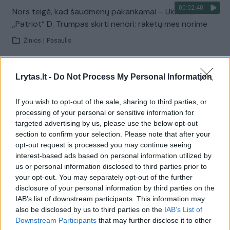
00:02:40
Nors teigė, kad šaudmenų pakankamai – Ukrainai
„Patriot“ D. Trumpas skirti nenori: raketų mes norime
Žinios
|
Pasaulis
Visi įrašai
Lrytas.lt -
Do Not Process My Personal Information
If you wish to opt-out of the sale, sharing to third parties, or
processing of your personal or sensitive information for
Žiūrimiausi įrašai
targeted advertising by us, please use the below opt-out
section to confirm your selection. Please note that after your
opt-out request is processed you may continue seeing
interest-based ads based on personal information utilized by
00:00:30
Vaizdai iš tragiškos avarijos Vilniaus r.: dviejų moterų ir
us or personal information disclosed to third parties prior to
vaiko gyvybių išgelbėti nepavyko
your opt-out. You may separately opt-out of the further
disclosure of your personal information by third parties on the
Žinios
|
Lietuvos diena
IAB’s list of downstream participants. This information may
also be disclosed by us to third parties on the
IAB’s List of
Downstream Participants
that may further disclose it to other
00:00:57
Savaitės vidurys nusimato karštas: temperatūra kils iki