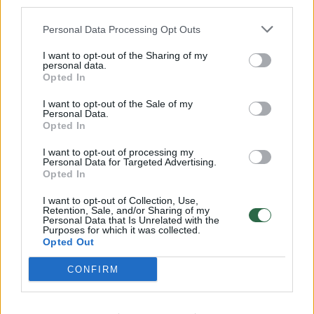
third parties.
32 laipsnių šilumos
Personal Data Processing Opt Outs
Žinios
|
Orai
I want to opt-out of the Sharing of my
personal data.
Opted In
00:15:54
V. Zalužno pasisakymą laiko bandymu įsitvirtinti
Ukrainos politikoje: jis yra neteisus
I want to opt-out of the Sale of my
Personal Data.
Laidos
|
Nauja diena
Opted In
I want to opt-out of processing my
Personal Data for Targeted Advertising.
00:00:59
Nufilmavo, kaip patvino Vilniaus Vakarinis aplinkkelis:
Opted In
vaizdas pribloškia
I want to opt-out of Collection, Use,
Žinios
Retention, Sale, and/or Sharing of my
|
Lietuvos diena
Personal Data that Is Unrelated with the
Purposes for which it was collected.
Opted Out
Visi įrašai
CONFIRM