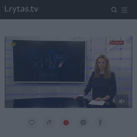
Paremkite Ukrainą