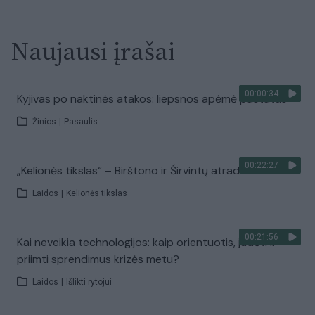
Naujausi įrašai
00:00:34
Kyjivas po naktinės atakos: liepsnos apėmė pastatus
Žinios
|
Pasaulis
00:22:27
„Kelionės tikslas“ – Birštono ir Širvintų atradimai
Laidos
|
Kelionės tikslas
00:21:56
Kai neveikia technologijos: kaip orientuotis, judėti ir
priimti sprendimus krizės metu?
Laidos
|
Išlikti rytojui