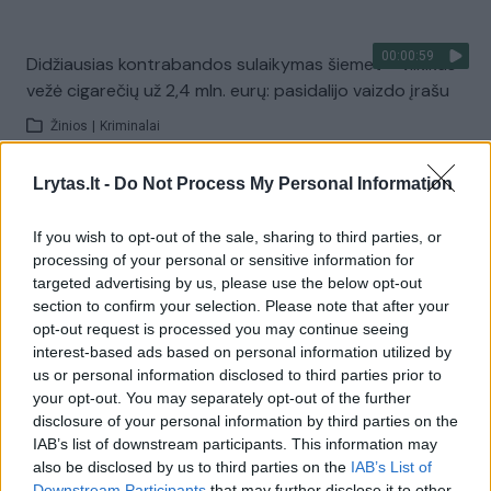
00:00:59
Didžiausias kontrabandos sulaikymas šiemet – vilkikas
vežė cigarečių už 2,4 mln. eurų: pasidalijo vaizdo įrašu
Žinios
|
Kriminalai
Lrytas.lt -
Do Not Process My Personal Information
Visi įrašai
If you wish to opt-out of the sale, sharing to third parties, or
processing of your personal or sensitive information for
targeted advertising by us, please use the below opt-out
Žiūrimiausi įrašai
section to confirm your selection. Please note that after your
opt-out request is processed you may continue seeing
interest-based ads based on personal information utilized by
us or personal information disclosed to third parties prior to
00:00:49
Pateikė daugiau detalių apie iš tėvų paimtus šešis
your opt-out. You may separately opt-out of the further
vaikus: jiems kilusi grėsmė
disclosure of your personal information by third parties on the
IAB’s list of downstream participants. This information may
Žinios
|
Lietuvos diena
also be disclosed by us to third parties on the
IAB’s List of
Downstream Participants
that may further disclose it to other