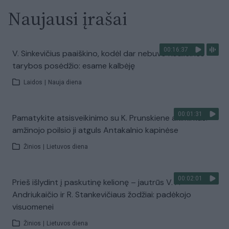
Naujausi įrašai
00:16:37
V. Sinkevičius paaiškino, kodėl dar nebuvo Koalicinės
tarybos posėdžio: esame kalbėję
Laidos
|
Nauja diena
00:01:31
Pamatykite atsisveikinimo su K. Prunskiene akimirkas:
amžinojo poilsio ji atguls Antakalnio kapinėse
Žinios
|
Lietuvos diena
00:02:01
Prieš išlydint į paskutinę kelionę – jautrūs V. P.
Andriukaičio ir R. Stankevičiaus žodžiai: padėkojo
visuomenei
Žinios
|
Lietuvos diena