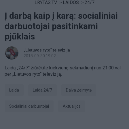
LRYTAS.TV
>
LAIDOS
>
24/7
Į darbą kaip į karą: socialiniai
darbuotojai pasitinkami
pjūklais
„Lietuvos ryto“ televizija
2018-09-30 19:02
Laidą „24/7“ žiūrėkite kiekvieną sekmadienį nuo 21:00 val.
per „Lietuvos ryto“ televiziją.
laida
Laida 24/7
Daiva Žeimytė
socialiniai darbuotojai
aktualijos