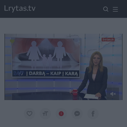
Paremkite Ukrainą