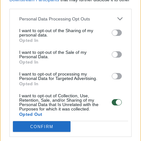
third parties.
00:00:30
Vaizdai iš tragiškos avarijos Vilniaus r.: dviejų moterų ir
vaiko gyvybių išgelbėti nepavyko
Personal Data Processing Opt Outs
Žinios
|
Lietuvos diena
I want to opt-out of the Sharing of my
personal data.
Opted In
00:00:59
Nufilmavo, kaip patvino Vilniaus Vakarinis aplinkkelis:
I want to opt-out of the Sale of my
vaizdas pribloškia
Personal Data.
Opted In
Žinios
|
Lietuvos diena
I want to opt-out of processing my
Personal Data for Targeted Advertising.
Opted In
00:02:01
„Pagarba pirmajai premjerei“: pasidalijo jautriais
prisiminimais apie Kazimierą Prunskienę
I want to opt-out of Collection, Use,
Retention, Sale, and/or Sharing of my
Personal Data that Is Unrelated with the
Žinios
|
Lietuvos diena
Purposes for which it was collected.
Opted Out
Visi įrašai
CONFIRM