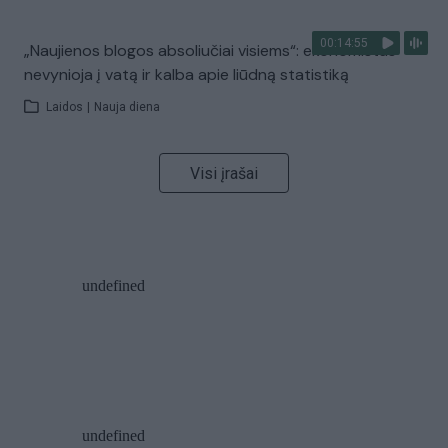
00:14:55
„Naujienos blogos absoliučiai visiems“: ekonomistas
nevynioja į vatą ir kalba apie liūdną statistiką
Laidos
|
Nauja diena
Visi įrašai