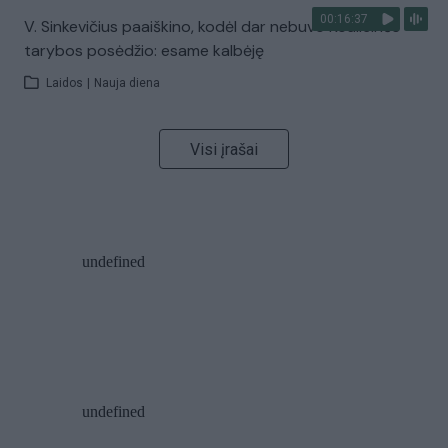
00:16:37
V. Sinkevičius paaiškino, kodėl dar nebuvo Koalicinės
tarybos posėdžio: esame kalbėję
Laidos
|
Nauja diena
Visi įrašai