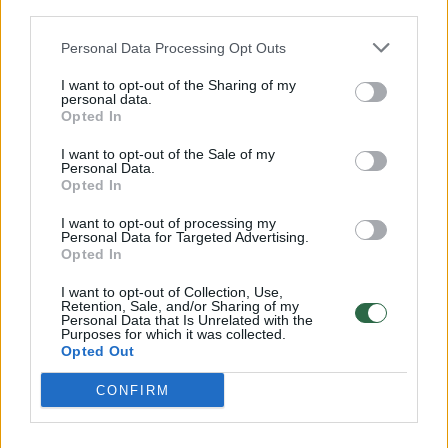
Savaitės vidurys nusimato karštas: temperatūra kils iki
third parties.
32 laipsnių šilumos
Personal Data Processing Opt Outs
Žinios
|
Orai
I want to opt-out of the Sharing of my
personal data.
Opted In
00:00:59
Nufilmavo, kaip patvino Vilniaus Vakarinis aplinkkelis:
vaizdas pribloškia
I want to opt-out of the Sale of my
Personal Data.
Opted In
Žinios
|
Lietuvos diena
I want to opt-out of processing my
Personal Data for Targeted Advertising.
00:00:55
Avarija Vilniuje: į stotelę įsirėžęs automobilis sužalojo
Opted In
dvi moteris
I want to opt-out of Collection, Use,
Retention, Sale, and/or Sharing of my
Žinios
|
Lietuvos diena
Personal Data that Is Unrelated with the
Purposes for which it was collected.
Opted Out
Visi įrašai
CONFIRM