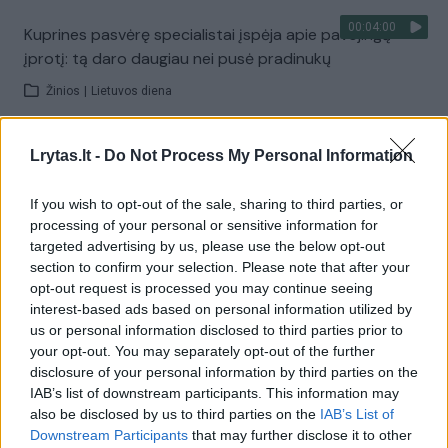
00:04:00
Kuprines pasvėrę specialistai įspėja apie pavojingą
įprotį: tą daro daugiau nei pusė pradinukų
Žinios
|
Lietuvos diena
Lrytas.lt -
Do Not Process My Personal Information
Visi įrašai
If you wish to opt-out of the sale, sharing to third parties, or
processing of your personal or sensitive information for
Žiūrimiausi įrašai
targeted advertising by us, please use the below opt-out
section to confirm your selection. Please note that after your
opt-out request is processed you may continue seeing
interest-based ads based on personal information utilized by
00:00:30
Vaizdai iš tragiškos avarijos Vilniaus r.: dviejų moterų ir
us or personal information disclosed to third parties prior to
vaiko gyvybių išgelbėti nepavyko
your opt-out. You may separately opt-out of the further
disclosure of your personal information by third parties on the
Žinios
|
Lietuvos diena
IAB’s list of downstream participants. This information may
also be disclosed by us to third parties on the
IAB’s List of
Downstream Participants
that may further disclose it to other
00:00:57