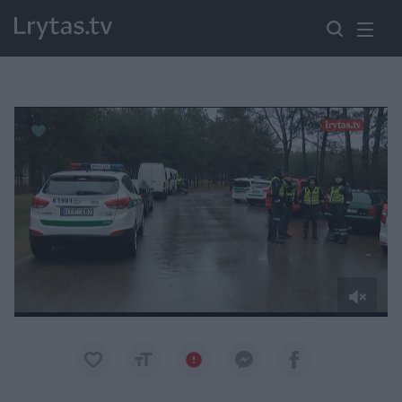
Paremkite Ukrainą