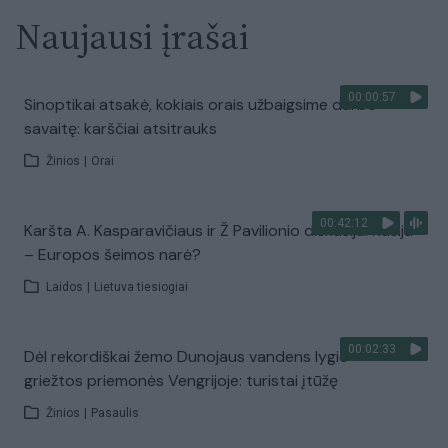
Naujausi įrašai
00:00:57
Sinoptikai atsakė, kokiais orais užbaigsime darbo
savaitę: karščiai atsitrauks
Žinios
|
Orai
00:42:12
Karšta A. Kasparavičiaus ir Ž Pavilionio diskusija: Rusija
– Europos šeimos narė?
Laidos
|
Lietuva tiesiogiai
00:02:33
Dėl rekordiškai žemo Dunojaus vandens lygio –
griežtos priemonės Vengrijoje: turistai įtūžę
Žinios
|
Pasaulis