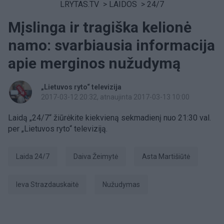
LRYTAS.TV
>
LAIDOS
>
24/7
Mįslinga ir tragiška kelionė
namo: svarbiausia informacija
apie merginos nužudymą
„Lietuvos ryto“ televizija
2017-03-12 20:32
, atnaujinta 2017-03-13 10:00
Laidą „24/7“ žiūrėkite kiekvieną sekmadienį nuo 21:30 val.
per „Lietuvos ryto“ televiziją.
Laida 24/7
Daiva Žeimytė
Asta Martišiūtė
Ieva Strazdauskaitė
nužudymas