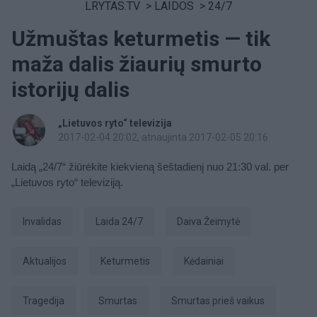
LRYTAS.TV
>
LAIDOS
>
24/7
Užmuštas keturmetis — tik
maža dalis žiaurių smurto
istorijų dalis
„Lietuvos ryto“ televizija
2017-02-04 20:02
, atnaujinta 2017-02-05 20:16
Laidą „24/7“ žiūrėkite kiekvieną šeštadienį nuo 21:30 val. per
„Lietuvos ryto“ televiziją.
invalidas
Laida 24/7
Daiva Žeimytė
aktualijos
keturmetis
Kėdainiai
tragedija
Smurtas
smurtas prieš vaikus