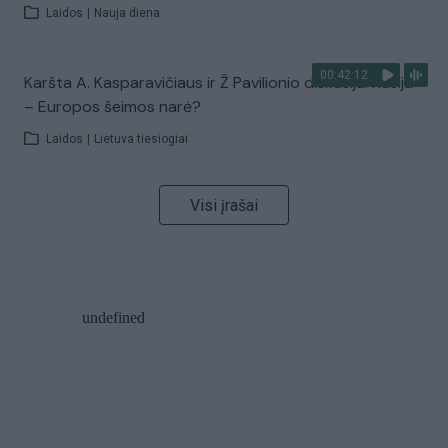
Laidos
|
Nauja diena
00:42:12
Karšta A. Kasparavičiaus ir Ž Pavilionio diskusija: Rusija
– Europos šeimos narė?
Laidos
|
Lietuva tiesiogiai
Visi įrašai