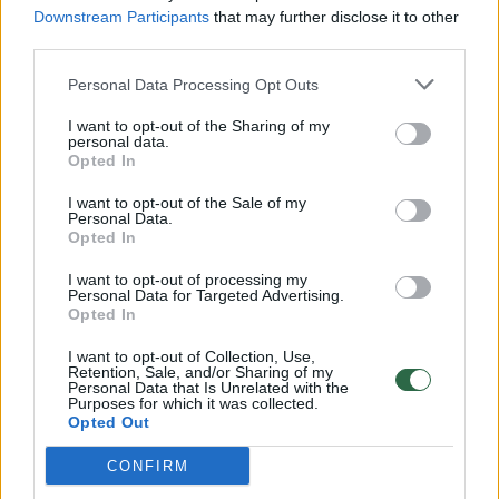
Downstream Participants
that may further disclose it to other
third parties.
00:00:57
Savaitės vidurys nusimato karštas: temperatūra kils iki
Personal Data Processing Opt Outs
32 laipsnių šilumos
I want to opt-out of the Sharing of my
Žinios
|
Orai
personal data.
Opted In
00:00:59
Nufilmavo, kaip patvino Vilniaus Vakarinis aplinkkelis:
I want to opt-out of the Sale of my
Personal Data.
vaizdas pribloškia
Opted In
Žinios
|
Lietuvos diena
I want to opt-out of processing my
Personal Data for Targeted Advertising.
Opted In
00:15:54
V. Zalužno pasisakymą laiko bandymu įsitvirtinti
I want to opt-out of Collection, Use,
Ukrainos politikoje: jis yra neteisus
Retention, Sale, and/or Sharing of my
Personal Data that Is Unrelated with the
Purposes for which it was collected.
Laidos
|
Nauja diena
Opted Out
CONFIRM
Visi įrašai