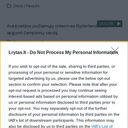
Žinios
|
Pasaulis
00:02:08
Aukštaitijos pučiamųjų orkestras Nyderlanduose
apgynė čempionų vardą
Žinios
|
Lietuvos diena
Lrytas.lt -
Do Not Process My Personal Information
Visi įrašai
If you wish to opt-out of the sale, sharing to third parties, or
processing of your personal or sensitive information for
targeted advertising by us, please use the below opt-out
section to confirm your selection. Please note that after your
Žiūrimiausi įrašai
opt-out request is processed you may continue seeing
interest-based ads based on personal information utilized by
us or personal information disclosed to third parties prior to
00:00:30
Vaizdai iš tragiškos avarijos Vilniaus r.: dviejų moterų ir
your opt-out. You may separately opt-out of the further
disclosure of your personal information by third parties on the
vaiko gyvybių išgelbėti nepavyko
IAB’s list of downstream participants. This information may
Žinios
|
Lietuvos diena
also be disclosed by us to third parties on the
IAB’s List of