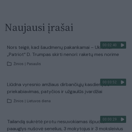
Naujausi įrašai
00:02:40
Nors teigė, kad šaudmenų pakankamai – Ukrainai
„Patriot“ D. Trumpas skirti nenori: raketų mes norime
Žinios
|
Pasaulis
00:03:52
Liūdna vyresnio amžiaus dirbančiųjų kasdienybė –
priekabiavimas, patyčios ir užgaulūs įvardžiai
Žinios
|
Lietuvos diena
00:00:29
Tailandą sukrėtė protu nesuvokiamas išpuolis:
paauglys nušovė senelius, 3 mokytojus ir 3 moksleivius