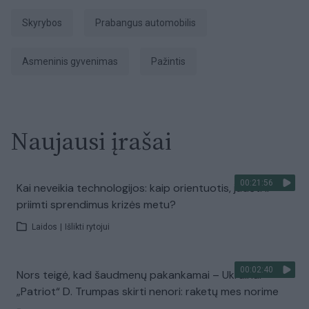
Skyrybos
prabangus automobilis
asmeninis gyvenimas
pažintis
Naujausi įrašai
00:21:56
Kai neveikia technologijos: kaip orientuotis, judėti ir
priimti sprendimus krizės metu?
Laidos
|
Išlikti rytojui
00:02:40
Nors teigė, kad šaudmenų pakankamai – Ukrainai
„Patriot“ D. Trumpas skirti nenori: raketų mes norime