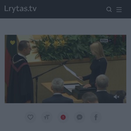
Paremkite Ukrainą