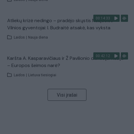
00:14:33
Atliekų krizė nedingo – pradėjo skųstis Naujosios
Vilnios gyventojai: I. Budraitė atsakė, kas vyksta
Laidos
|
Nauja diena
00:42:12
Karšta A. Kasparavičiaus ir Ž Pavilionio diskusija: Rusija
– Europos šeimos narė?
Laidos
|
Lietuva tiesiogiai
Visi įrašai