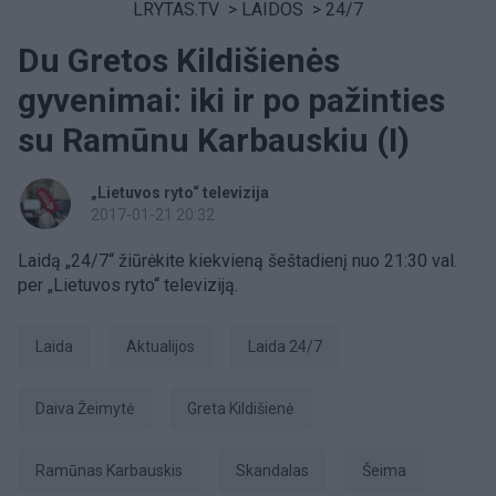
LRYTAS.TV
>
LAIDOS
>
24/7
Du Gretos Kildišienės
gyvenimai: iki ir po pažinties
su Ramūnu Karbauskiu (I)
„Lietuvos ryto“ televizija
2017-01-21 20:32
Laidą „24/7“ žiūrėkite kiekvieną šeštadienį nuo 21:30 val.
per „Lietuvos ryto“ televiziją.
laida
aktualijos
Laida 24/7
Daiva Žeimytė
Greta Kildišienė
Ramūnas Karbauskis
skandalas
Šeima