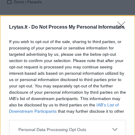
Žinios
|
Pasaulis
00:03:52
Liūdna vyresnio amžiaus dirbančiųjų kasdienybė –
Lrytas.lt -
Do Not Process My Personal Information
priekabiavimas, patyčios ir užgaulūs įvardžiai
Žinios
|
Lietuvos diena
If you wish to opt-out of the sale, sharing to third parties, or
processing of your personal or sensitive information for
targeted advertising by us, please use the below opt-out
00:00:29
Tailandą sukrėtė protu nesuvokiamas išpuolis:
section to confirm your selection. Please note that after your
opt-out request is processed you may continue seeing
paauglys nušovė senelius, 3 mokytojus ir 3 moksleivius
interest-based ads based on personal information utilized by
Žinios
|
Pasaulis
us or personal information disclosed to third parties prior to
your opt-out. You may separately opt-out of the further
disclosure of your personal information by third parties on the
Visi įrašai
IAB’s list of downstream participants. This information may
also be disclosed by us to third parties on the
IAB’s List of
Downstream Participants
that may further disclose it to other
third parties.
Žiūrimiausi įrašai
Personal Data Processing Opt Outs