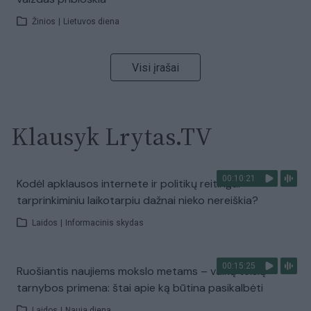
Žinios
|
Lietuvos diena
Visi įrašai
Klausyk Lrytas.TV
00:10:21
Kodėl apklausos internete ir politikų reitingai
tarprinkiminiu laikotarpiu dažnai nieko nereiškia?
Laidos
|
Informacinis skydas
00:15:25
Ruošiantis naujiems mokslo metams – vaikų teisių
tarnybos primena: štai apie ką būtina pasikalbėti
Laidos
|
Nauja diena