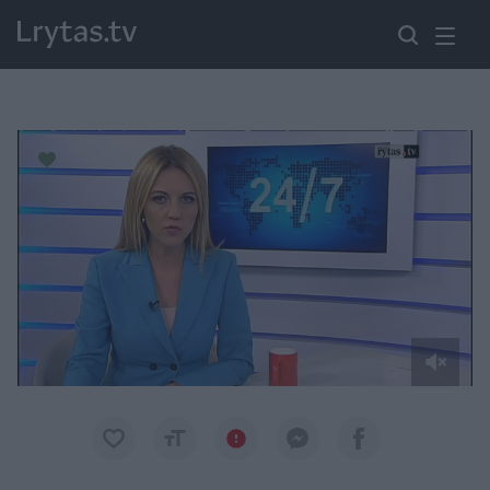
Paremkite Ukrainą