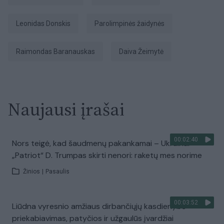
Leonidas Donskis
Parolimpinės žaidynės
Raimondas Baranauskas
Daiva Žeimytė
Naujausi įrašai
00:02:40
Nors teigė, kad šaudmenų pakankamai – Ukrainai
„Patriot“ D. Trumpas skirti nenori: raketų mes norime
Žinios
|
Pasaulis
00:03:52
Liūdna vyresnio amžiaus dirbančiųjų kasdienybė –
priekabiavimas, patyčios ir užgaulūs įvardžiai