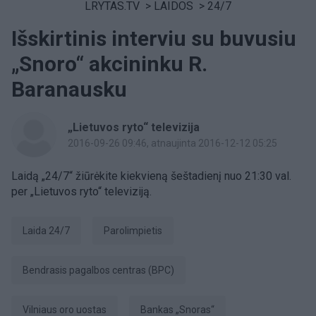
LRYTAS.TV
>
LAIDOS
>
24/7
Išskirtinis interviu su buvusiu
„Snoro“ akcininku R.
Baranausku
„Lietuvos ryto“ televizija
2016-09-26 09:46
, atnaujinta 2016-12-12 05:25
Laidą „24/7“ žiūrėkite kiekvieną šeštadienį nuo 21:30 val.
per „Lietuvos ryto“ televiziją.
Laida 24/7
parolimpietis
Bendrasis pagalbos centras (BPC)
Vilniaus oro uostas
Bankas „Snoras“