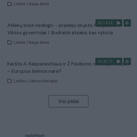
Laidos
|
Nauja diena
00:14:33
Atliekų krizė nedingo – pradėjo skųstis Naujosios
Vilnios gyventojai: I. Budraitė atsakė, kas vyksta
Laidos
|
Nauja diena
00:42:12
Karšta A. Kasparavičiaus ir Ž Pavilionio diskusija: Rusija
– Europos šeimos narė?
Laidos
|
Lietuva tiesiogiai
Visi įrašai