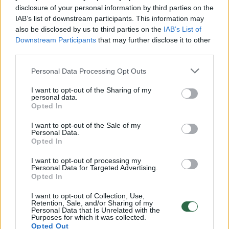
disclosure of your personal information by third parties on the
IAB’s list of downstream participants. This information may
00:00:30
Vaizdai iš tragiškos avarijos Vilniaus r.: dviejų moterų ir
also be disclosed by us to third parties on the
IAB’s List of
Downstream Participants
that may further disclose it to other
vaiko gyvybių išgelbėti nepavyko
third parties.
Žinios
|
Lietuvos diena
Personal Data Processing Opt Outs
I want to opt-out of the Sharing of my
00:00:57
Savaitės vidurys nusimato karštas: temperatūra kils iki
personal data.
32 laipsnių šilumos
Opted In
Žinios
|
Orai
I want to opt-out of the Sale of my
Personal Data.
Opted In
00:00:59
Nufilmavo, kaip patvino Vilniaus Vakarinis aplinkkelis:
I want to opt-out of processing my
Personal Data for Targeted Advertising.
vaizdas pribloškia
Opted In
Žinios
|
Lietuvos diena
I want to opt-out of Collection, Use,
Retention, Sale, and/or Sharing of my
Personal Data that Is Unrelated with the
Purposes for which it was collected.
00:15:54
V. Zalužno pasisakymą laiko bandymu įsitvirtinti
Opted Out