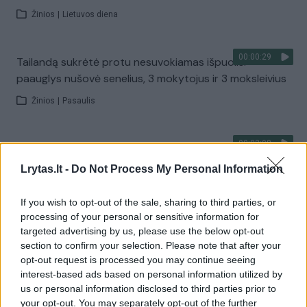
Žinios
|
Lietuvos diena
00:00:29
Tailandą sukrėtė protu nesuvokiamas išpuolis:
paauglys nušovė senelius, 3 mokytojus ir 3 moksleivius
Žinios
|
Pasaulis
00:02:08
Aukštaitijos pučiamųjų orkestras Nyderlanduose
apgynė čempionų vardą
Lrytas.lt -
Do Not Process My Personal Information
Žinios
|
Lietuvos diena
If you wish to opt-out of the sale, sharing to third parties, or
processing of your personal or sensitive information for
targeted advertising by us, please use the below opt-out
Visi įrašai
section to confirm your selection. Please note that after your
opt-out request is processed you may continue seeing
interest-based ads based on personal information utilized by
us or personal information disclosed to third parties prior to
Žiūrimiausi įrašai
your opt-out. You may separately opt-out of the further