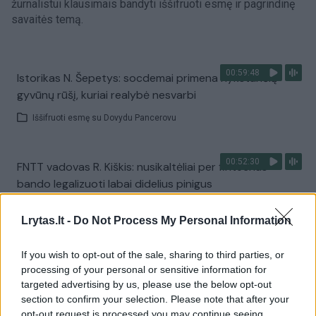
žurnalistui klausimais bandyti iššifruoti esmę ir pagrindinę
savaitės temą.
00:59:48
Istorikas N. Šepetys: socdemai primena nykstančią
gyvūnų rūšį, kuriai realybė nesvarbi
Iššifruoti esmę su Dovydu Pancerovu
00:52:30
FNTT vadovas R. Kiškis: nusikaltėliai per fintechus
bando legalizuoti labai didelius pinigus
Iššifruoti esmę su Dovydu Pancerovu
Lrytas.lt -
Do Not Process My Personal Information
00:46:12
A. Armonaitė perfrazavo Š. Jasikevičių: mūsų valstybė
If you wish to opt-out of the sale, sharing to third parties, or
processing of your personal or sensitive information for
ima atsilikti, nes nejuda į priekį
targeted advertising by us, please use the below opt-out
Iššifruoti esmę su Dovydu Pancerovu
section to confirm your selection. Please note that after your
opt-out request is processed you may continue seeing