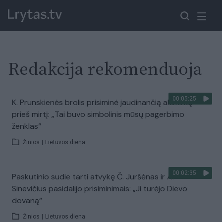
Redakcija rekomenduoja
00:05:25
K. Prunskienės brolis prisiminė jaudinančią akimirką
prieš mirtį: „Tai buvo simbolinis mūsų pagerbimo
ženklas“
Žinios
|
Lietuvos diena
00:02:35
Paskutinio sudie tarti atvykę Č. Juršėnas ir A.
Sinevičius pasidalijo prisiminimais: „Ji turėjo Dievo
dovaną“
Žinios
|
Lietuvos diena