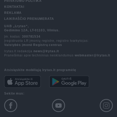
PRIVATUMO POLITIKA
KONTAKTAI
REKLAMA
LAIKRAŠČIO PRENUMERATA
UAB „Lrytas“,
Gedimino 12A, LT-01103, Vilnius.
Įm. kodas:
300781534
Įregistruota LR įmonių registre, registro tvarkytojas:
Valstybės įmonė Registrų centras
lrytas.lt redakcija
news@lrytas.lt
Pranešimai apie techninius nesklandumus
webmaster@lrytas.lt
Atsisiųskite mobiliąją lrytas.lt programėlę
Sekite mus: