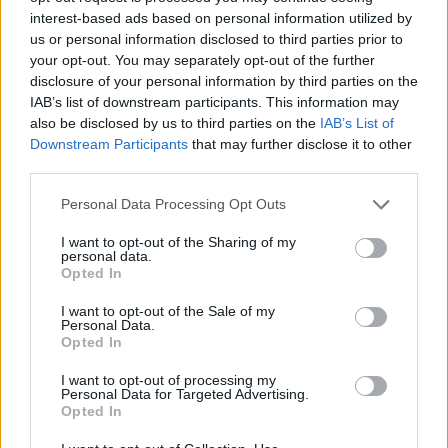
interest-based ads based on personal information utilized by
00:44:38
Buvęs VSD pareigūnas T. Gailius: sunku patikėti, kad G.
us or personal information disclosed to third parties prior to
your opt-out. You may separately opt-out of the further
Nausėda nežinojo apie duomenų vagystę
disclosure of your personal information by third parties on the
Iššifruoti esmę su Dovydu Pancerovu
IAB’s list of downstream participants. This information may
also be disclosed by us to third parties on the
IAB’s List of
Downstream Participants
that may further disclose it to other
Visi įrašai
third parties.
Personal Data Processing Opt Outs
I want to opt-out of the Sharing of my
personal data.
Opted In
Naujausi įrašai
I want to opt-out of the Sale of my
Personal Data.
Opted In
00:41:28
L. Kontrimas, A. Lašas, A. Lyberytė: ko nesupranta
I want to opt-out of processing my
Mindaugas Sinkevičius?
Personal Data for Targeted Advertising.
Opted In
Laidos
|
Lietuva tiesiogiai