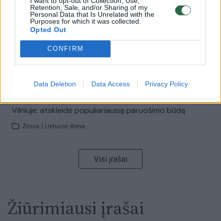
I want to opt-out of Collection, Use,
Retention, Sale, and/or Sharing of my
Personal Data that Is Unrelated with the
Purposes for which it was collected.
00:05:25
K. Prunskienės brolis prisiminė jaudinančią akimirką
Opted Out
prieš mirtį: „Tai buvo simbolinis mūsų pagerbimo
ženklas“
CONFIRM
Žinios
|
Lietuvos diena
Data Deletion
Data Access
Privacy Policy
00:03:41
Mėsainių mėgėjus kviečia nepražiopsoti festivalio
Vilniuje: atskleidė populiariausią paruošimo būdą
Žinios
|
Lietuvos diena
Visi įrašai
Žiūrimiausi įrašai