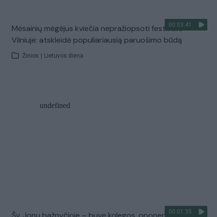
00:03:41
Mėsainių mėgėjus kviečia nepražiopsoti festivalio
Vilniuje: atskleidė populiariausią paruošimo būdą
Žinios
|
Lietuvos diena
00:01:35
Šv. Jonų bažnyčioje – buvę kolegos, oponentai ir