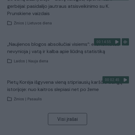
gerbėjai: pasidalijo jautraus atsisveikinimo su K.
Prunskiene vaizdais
Žinios
|
Lietuvos diena
00:14:55
„Naujienos blogos absoliučiai visiems“: ekonomistas
nevynioja į vatą ir kalba apie liūdną statistiką
Laidos
|
Nauja diena
00:02:45
Pietų Korėja išgyvena vieną stipriausių karščio bangų
istorijoje: nuo kaitros slepiasi net po žeme
Žinios
|
Pasaulis
Visi įrašai