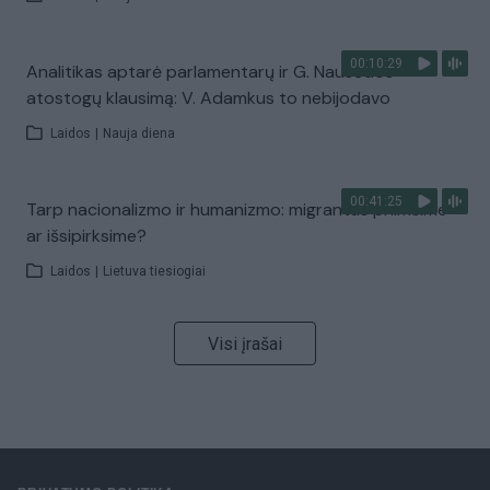
00:10:29
Analitikas aptarė parlamentarų ir G. Nausėdos
atostogų klausimą: V. Adamkus to nebijodavo
Laidos
|
Nauja diena
00:41:25
Tarp nacionalizmo ir humanizmo: migrantus priimsime
ar išsipirksime?
Laidos
|
Lietuva tiesiogiai
Visi įrašai