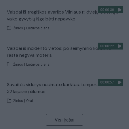
00:00:30
Vaizdai iš tragiškos avarijos Vilniaus r.: dviejų moterų ir
vaiko gyvybių išgelbėti nepavyko
Žinios
|
Lietuvos diena
00:00:22
Vaizdai iš incidento vietos: po šeimyninio konflikto
rasta negyva moteris
Žinios
|
Lietuvos diena
00:00:57
Savaitės vidurys nusimato karštas: temperatūra kils iki
32 laipsnių šilumos
Žinios
|
Orai
Visi įrašai