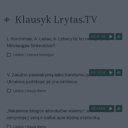
Klausyk Lrytas.TV
00:41:28
L. Kontrimas, A. Lašas, A. Lyberytė: ko nesupranta
Mindaugas Sinkevičius?
Laidos
|
Lietuva tiesiogiai
00:15:54
V. Zalužno pasisakymą laiko bandymu įsitvirtinti
Ukrainos politikoje: jis yra neteisus
Laidos
|
Nauja diena
00:14:55
„Naujienos blogos absoliučiai visiems“: ekonomistas
nevynioja į vatą ir kalba apie liūdną statistiką
Laidos
|
Nauja diena