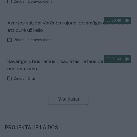
Žinios
|
Lietuvos diena
00:00:40
Avarijos vaizdai Varėnos rajone: po smūgio automobilis
atsidūrė už kelio
Žinios
|
Lietuvos diena
00:01:33
Savaitgalis bus ramus ir saulėtas: lietaus beveik
nenumatoma
Žinios
|
Orai
Visi įrašai
PROJEKTAI IR LAIDOS