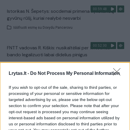
00:59:48
Istorikas N. Šepetys: socdemai primena nykstančią
gyvūnų rūšį, kuriai realybė nesvarbi
Iššifruoti esmę su Dovydu Pancerovu
00:52:30
FNTT vadovas R. Kiškis: nusikaltėliai per fintechus
bando legalizuoti labai didelius pinigus
Iššifruoti esmę su Dovydu Pancerovu
Lrytas.lt -
Do Not Process My Personal Information
00:46:12
A. Armonaitė perfrazavo Š. Jasikevičių: mūsų valstybė
If you wish to opt-out of the sale, sharing to third parties, or
ima atsilikti, nes nejuda į priekį
processing of your personal or sensitive information for
targeted advertising by us, please use the below opt-out
Iššifruoti esmę su Dovydu Pancerovu
section to confirm your selection. Please note that after your
opt-out request is processed you may continue seeing
interest-based ads based on personal information utilized by
00:44:38
Buvęs VSD pareigūnas T. Gailius: sunku patikėti, kad G.
us or personal information disclosed to third parties prior to
Nausėda nežinojo apie duomenų vagystę
your opt-out. You may separately opt-out of the further