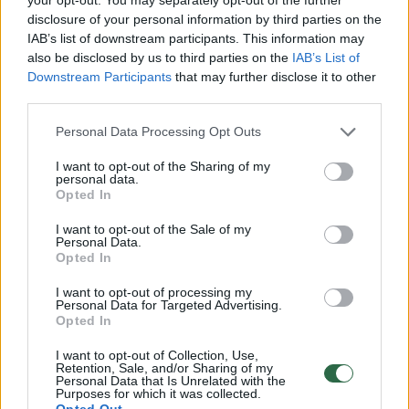
disclosure of your personal information by third parties on the
Iššifruoti esmę su Dovydu Pancerovu
IAB’s list of downstream participants. This information may
also be disclosed by us to third parties on the
IAB’s List of
Downstream Participants
that may further disclose it to other
Visi įrašai
third parties.
Personal Data Processing Opt Outs
I want to opt-out of the Sharing of my
personal data.
Opted In
Naujausi įrašai
I want to opt-out of the Sale of my
Personal Data.
Opted In
00:02:08
A. Tapinas žmoną pakvietė į sceną: pora leidosi į
I want to opt-out of processing my
romantišką šokį
Personal Data for Targeted Advertising.
Opted In
Žinios
|
Pramogos
I want to opt-out of Collection, Use,
Retention, Sale, and/or Sharing of my
Personal Data that Is Unrelated with the
00:22:28
„Sodas ir daržas“ laidoje – veiksmingas būdas
Purposes for which it was collected.
Opted Out