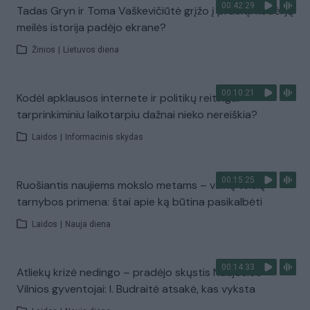
00:42:29
Tadas Gryn ir Toma Vaškevičiūtė grįžo į praeitį: kodėl jų
meilės istorija padėjo ekrane?
Žinios
|
Lietuvos diena
00:10:21
Kodėl apklausos internete ir politikų reitingai
tarprinkiminiu laikotarpiu dažnai nieko nereiškia?
Laidos
|
Informacinis skydas
00:15:25
Ruošiantis naujiems mokslo metams – vaikų teisių
tarnybos primena: štai apie ką būtina pasikalbėti
Laidos
|
Nauja diena
00:14:33
Atliekų krizė nedingo – pradėjo skųstis Naujosios
Vilnios gyventojai: I. Budraitė atsakė, kas vyksta