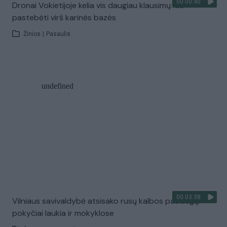
00:00:40
Dronai Vokietijoje kelia vis daugiau klausimų: du
pastebėti virš karinės bazės
Žinios
|
Pasaulis
00:03:38
Vilniaus savivaldybė atsisako rusų kalbos paslaugų:
pokyčiai laukia ir mokyklose