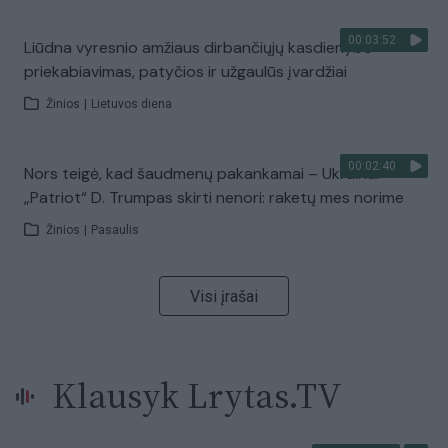
00:03:52
Liūdna vyresnio amžiaus dirbančiųjų kasdienybė –
priekabiavimas, patyčios ir užgaulūs įvardžiai
Žinios
|
Lietuvos diena
00:02:40
Nors teigė, kad šaudmenų pakankamai – Ukrainai
„Patriot“ D. Trumpas skirti nenori: raketų mes norime
Žinios
|
Pasaulis
Visi įrašai
Klausyk Lrytas.TV