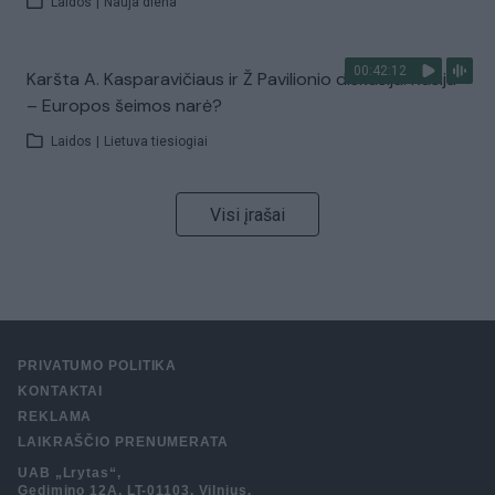
Laidos
|
Nauja diena
00:42:12
Karšta A. Kasparavičiaus ir Ž Pavilionio diskusija: Rusija
– Europos šeimos narė?
Laidos
|
Lietuva tiesiogiai
Visi įrašai
PRIVATUMO POLITIKA
KONTAKTAI
REKLAMA
LAIKRAŠČIO PRENUMERATA
UAB „Lrytas“,
Gedimino 12A, LT-01103, Vilnius.