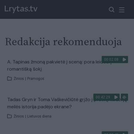
Redakcija rekomenduoja
00:02:08
A. Tapinas žmoną pakvietė į sceną: pora leidosi į
romantišką šokį
Žinios
|
Pramogos
00:42:29
Tadas Gryn ir Toma Vaškevičiūtė grįžo į praeitį: kodėl jų
meilės istorija padėjo ekrane?
Žinios
|
Lietuvos diena