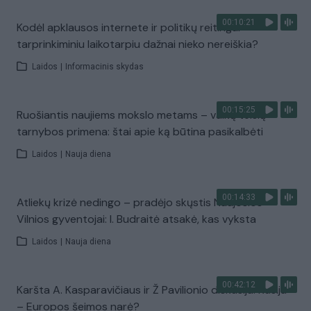
00:10:21
Kodėl apklausos internete ir politikų reitingai
tarprinkiminiu laikotarpiu dažnai nieko nereiškia?
Laidos
|
Informacinis skydas
00:15:25
Ruošiantis naujiems mokslo metams – vaikų teisių
tarnybos primena: štai apie ką būtina pasikalbėti
Laidos
|
Nauja diena
00:14:33
Atliekų krizė nedingo – pradėjo skųstis Naujosios
Vilnios gyventojai: I. Budraitė atsakė, kas vyksta
Laidos
|
Nauja diena
00:42:12
Karšta A. Kasparavičiaus ir Ž Pavilionio diskusija: Rusija
– Europos šeimos narė?