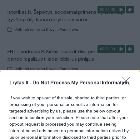
00:59:48
Istorikas N. Šepetys: socdemai primena nykstančią
gyvūnų rūšį, kuriai realybė nesvarbi
Iššifruoti esmę su Dovydu Pancerovu
00:52:30
FNTT vadovas R. Kiškis: nusikaltėliai per fintechus
bando legalizuoti labai didelius pinigus
Iššifruoti esmę su Dovydu Pancerovu
Lrytas.lt -
Do Not Process My Personal Information
00:46:12
A. Armonaitė perfrazavo Š. Jasikevičių: mūsų valstybė
ima atsilikti, nes nejuda į priekį
If you wish to opt-out of the sale, sharing to third parties, or
processing of your personal or sensitive information for
Iššifruoti esmę su Dovydu Pancerovu
targeted advertising by us, please use the below opt-out
section to confirm your selection. Please note that after your
opt-out request is processed you may continue seeing
00:44:38
Buvęs VSD pareigūnas T. Gailius: sunku patikėti, kad G.
interest-based ads based on personal information utilized by
Nausėda nežinojo apie duomenų vagystę
us or personal information disclosed to third parties prior to