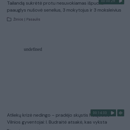
00:00:29
Tailandą sukrėtė protu nesuvokiamas išpuolis:
paauglys nušovė senelius, 3 mokytojus ir 3 moksleivius
Žinios
|
Pasaulis
00:14:33
Atliekų krizė nedingo – pradėjo skųstis Naujosios
Vilnios gyventojai: I. Budraitė atsakė, kas vyksta