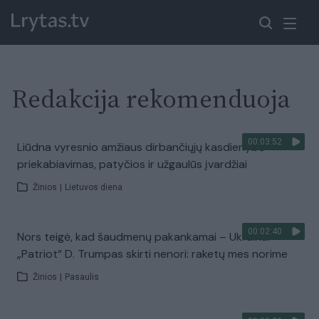
Redakcija rekomenduoja
00:03:52
Liūdna vyresnio amžiaus dirbančiųjų kasdienybė –
priekabiavimas, patyčios ir užgaulūs įvardžiai
Žinios
|
Lietuvos diena
00:02:40
Nors teigė, kad šaudmenų pakankamai – Ukrainai
„Patriot“ D. Trumpas skirti nenori: raketų mes norime
Žinios
|
Pasaulis