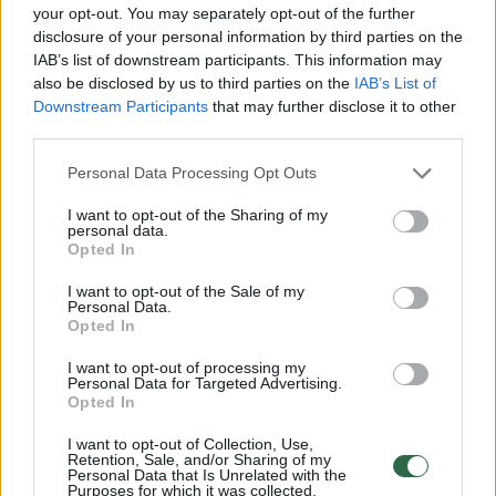
your opt-out. You may separately opt-out of the further
Iššifruoti esmę su Dovydu Pancerovu
disclosure of your personal information by third parties on the
IAB’s list of downstream participants. This information may
also be disclosed by us to third parties on the
IAB’s List of
Visi įrašai
Downstream Participants
that may further disclose it to other
third parties.
Personal Data Processing Opt Outs
I want to opt-out of the Sharing of my
personal data.
Naujausi įrašai
Opted In
I want to opt-out of the Sale of my
Personal Data.
00:02:40
Opted In
Nors teigė, kad šaudmenų pakankamai – Ukrainai
„Patriot“ D. Trumpas skirti nenori: raketų mes norime
I want to opt-out of processing my
Personal Data for Targeted Advertising.
Žinios
|
Pasaulis
Opted In
I want to opt-out of Collection, Use,
Retention, Sale, and/or Sharing of my
00:03:52
Liūdna vyresnio amžiaus dirbančiųjų kasdienybė –
Personal Data that Is Unrelated with the
Purposes for which it was collected.