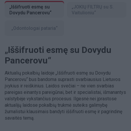
„Iššifruoti esmę su
„JOKIŲ FILTRŲ su S.
Dovydu Pancerovu“
Vaitulioniu“
„Odontologai pataria“
„Iššifruoti esmę su Dovydu
Pancerovu“
Aktualių pokalbių laidoje „Iššifruoti esmę su Dovydu
Pancerovu“ bus bandoma suprasti svarbiausius Lietuvos
įvykius ir reiškinius. Laidos svečiai – ne vien svarbias
pareigas einantys pareigūnai, bet ir specialistai, išmanantys
valstybėje vykstančius procesus. Ilgesnė nei įprastose
aktualijų laidose pokalbių trukmė suteiks galimybę
žurnalistui klausimais bandyti iššifruoti esmę ir pagrindinę
savaitės temą.