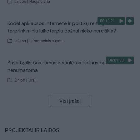
Laidos
|
Nauja diena
00:10:21
Kodėl apklausos internete ir politikų reitingai
tarprinkiminiu laikotarpiu dažnai nieko nereiškia?
Laidos
|
Informacinis skydas
00:01:33
Savaitgalis bus ramus ir saulėtas: lietaus beveik
nenumatoma
Žinios
|
Orai
Visi įrašai
PROJEKTAI IR LAIDOS