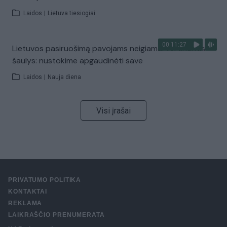
Laidos
|
Lietuva tiesiogiai
00:11:27
Lietuvos pasiruošimą pavojams neigiamai vertinantis
šaulys: nustokime apgaudinėti save
Laidos
|
Nauja diena
Visi įrašai
PRIVATUMO POLITIKA
KONTAKTAI
REKLAMA
LAIKRAŠČIO PRENUMERATA