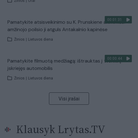
Žinios
|
Orai
00:01:31
Pamatykite atsisveikinimo su K. Prunskiene akimirkas:
amžinojo poilsio ji atguls Antakalnio kapinėse
Žinios
|
Lietuvos diena
00:00:44
Pamatykite filmuotą medžiagą: ištrauktas į tvenkinį
įskriejęs automobilis
Žinios
|
Lietuvos diena
Visi įrašai
Klausyk Lrytas.TV