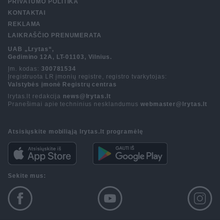
PRIVATUMO POLITIKA
KONTAKTAI
REKLAMA
LAIKRAŠČIO PRENUMERATA
UAB „Lrytas“,
Gedimino 12A, LT-01103, Vilnius.
Įm. kodas:
300781534
Įregistruota LR įmonių registre, registro tvarkytojas:
Valstybės įmonė Registrų centras
lrytas.lt redakcija
news@lrytas.lt
Pranešimai apie techninius nesklandumus
webmaster@lrytas.lt
Atsisiųskite mobiliąją lrytas.lt programėlę
Sekite mus: