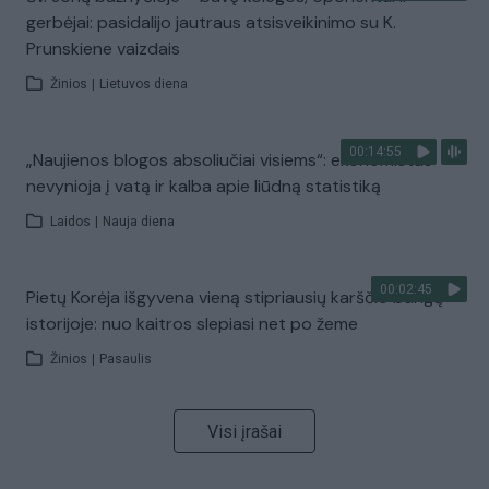
gerbėjai: pasidalijo jautraus atsisveikinimo su K.
Prunskiene vaizdais
Žinios
|
Lietuvos diena
00:14:55
„Naujienos blogos absoliučiai visiems“: ekonomistas
nevynioja į vatą ir kalba apie liūdną statistiką
Laidos
|
Nauja diena
00:02:45
Pietų Korėja išgyvena vieną stipriausių karščio bangų
istorijoje: nuo kaitros slepiasi net po žeme
Žinios
|
Pasaulis
Visi įrašai