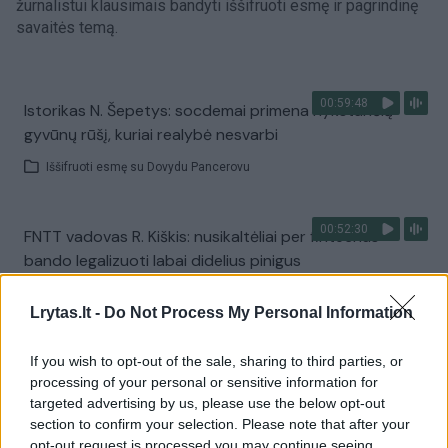
žurnalistui klausimais bandyti iššifruoti esmę ir pagrindinę
savaitės temą.
00:59:48
Istorikas N. Šepetys: socdemai primena nykstančią
gyvūnų rūšį, kuriai realybė nesvarbi
Iššifruoti esmę su Dovydu Pancerovu
00:52:30
FNTT vadovas R. Kiškis: nusikaltėliai per fintechus
bando legalizuoti labai didelius pinigus
Iššifruoti esmę su Dovydu Pancerovu
Lrytas.lt -
Do Not Process My Personal Information
00:46:12
A. Armonaitė perfrazavo Š. Jasikevičių: mūsų valstybė
If you wish to opt-out of the sale, sharing to third parties, or
processing of your personal or sensitive information for
ima atsilikti, nes nejuda į priekį
targeted advertising by us, please use the below opt-out
Iššifruoti esmę su Dovydu Pancerovu
section to confirm your selection. Please note that after your
opt-out request is processed you may continue seeing