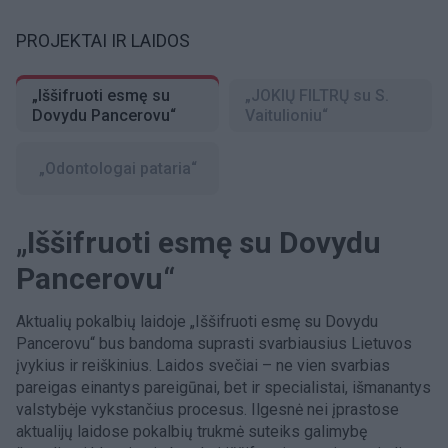
PROJEKTAI IR LAIDOS
„Iššifruoti esmę su
„JOKIŲ FILTRŲ su S.
Dovydu Pancerovu“
Vaitulioniu“
„Odontologai pataria“
„Iššifruoti esmę su Dovydu
Pancerovu“
Aktualių pokalbių laidoje „Iššifruoti esmę su Dovydu
Pancerovu“ bus bandoma suprasti svarbiausius Lietuvos
įvykius ir reiškinius. Laidos svečiai – ne vien svarbias
pareigas einantys pareigūnai, bet ir specialistai, išmanantys
valstybėje vykstančius procesus. Ilgesnė nei įprastose
aktualijų laidose pokalbių trukmė suteiks galimybę