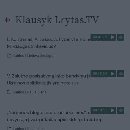
Klausyk Lrytas.TV
00:41:28
L. Kontrimas, A. Lašas, A. Lyberytė: ko nesupranta
Mindaugas Sinkevičius?
Laidos
|
Lietuva tiesiogiai
00:15:54
V. Zalužno pasisakymą laiko bandymu įsitvirtinti
Ukrainos politikoje: jis yra neteisus
Laidos
|
Nauja diena
00:14:55
„Naujienos blogos absoliučiai visiems“: ekonomistas
nevynioja į vatą ir kalba apie liūdną statistiką
Laidos
|
Nauja diena