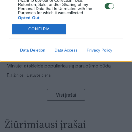
I want to opt-out of Collection, Use,
Retention, Sale, and/or Sharing of my
Personal Data that Is Unrelated with the
Purposes for which it was collected.
00:05:25
K. Prunskienės brolis prisiminė jaudinančią akimirką
Opted Out
prieš mirtį: „Tai buvo simbolinis mūsų pagerbimo
ženklas“
CONFIRM
Žinios
|
Lietuvos diena
Data Deletion
Data Access
Privacy Policy
00:03:41
Mėsainių mėgėjus kviečia nepražiopsoti festivalio
Vilniuje: atskleidė populiariausią paruošimo būdą
Žinios
|
Lietuvos diena
Visi įrašai
Žiūrimiausi įrašai