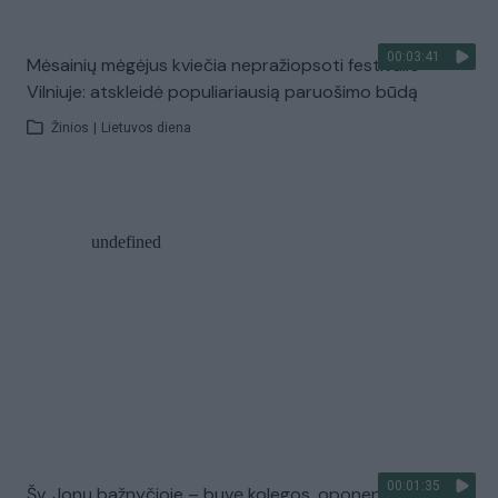
00:03:41
Mėsainių mėgėjus kviečia nepražiopsoti festivalio
Vilniuje: atskleidė populiariausią paruošimo būdą
Žinios
|
Lietuvos diena
00:01:35
Šv. Jonų bažnyčioje – buvę kolegos, oponentai ir