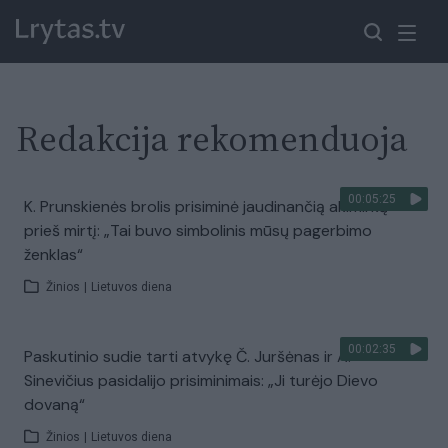
Redakcija rekomenduoja
00:05:25
K. Prunskienės brolis prisiminė jaudinančią akimirką
prieš mirtį: „Tai buvo simbolinis mūsų pagerbimo
ženklas“
Žinios
|
Lietuvos diena
00:02:35
Paskutinio sudie tarti atvykę Č. Juršėnas ir A.
Sinevičius pasidalijo prisiminimais: „Ji turėjo Dievo
dovaną“
Žinios
|
Lietuvos diena