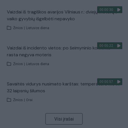
00:00:30
Vaizdai iš tragiškos avarijos Vilniaus r.: dviejų moterų ir
vaiko gyvybių išgelbėti nepavyko
Žinios
|
Lietuvos diena
00:00:22
Vaizdai iš incidento vietos: po šeimyninio konflikto
rasta negyva moteris
Žinios
|
Lietuvos diena
00:00:57
Savaitės vidurys nusimato karštas: temperatūra kils iki
32 laipsnių šilumos
Žinios
|
Orai
Visi įrašai