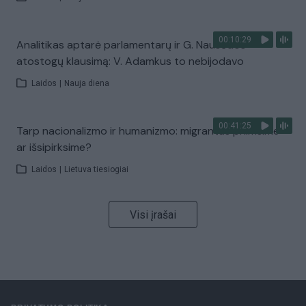
00:10:29
Analitikas aptarė parlamentarų ir G. Nausėdos
atostogų klausimą: V. Adamkus to nebijodavo
Laidos
|
Nauja diena
00:41:25
Tarp nacionalizmo ir humanizmo: migrantus priimsime
ar išsipirksime?
Laidos
|
Lietuva tiesiogiai
Visi įrašai