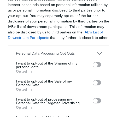
interest-based ads based on personal information utilized by
00:44:38
Buvęs VSD pareigūnas T. Gailius: sunku patikėti, kad G.
us or personal information disclosed to third parties prior to
your opt-out. You may separately opt-out of the further
Nausėda nežinojo apie duomenų vagystę
disclosure of your personal information by third parties on the
Iššifruoti esmę su Dovydu Pancerovu
IAB’s list of downstream participants. This information may
also be disclosed by us to third parties on the
IAB’s List of
Downstream Participants
that may further disclose it to other
Visi įrašai
third parties.
Personal Data Processing Opt Outs
I want to opt-out of the Sharing of my
personal data.
Opted In
Naujausi įrašai
I want to opt-out of the Sale of my
Personal Data.
Opted In
00:41:28
L. Kontrimas, A. Lašas, A. Lyberytė: ko nesupranta
I want to opt-out of processing my
Mindaugas Sinkevičius?
Personal Data for Targeted Advertising.
Opted In
Laidos
|
Lietuva tiesiogiai